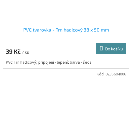
PVC tvarovka - Trn hadicový 38 x 50 mm
Do košíku
39 Kč
/ ks
PVC Trn hadicový; připojení - lepení; barva - šedá
Kód:
0235604006