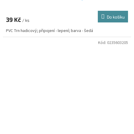
Do košíku
39 Kč
/ ks
PVC Trn hadicový; připojení - lepení; barva - šedá
Kód:
0235603205