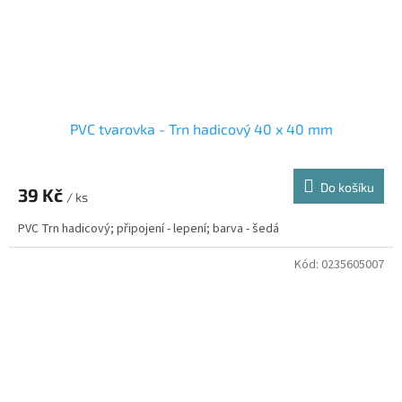
PVC tvarovka - Trn hadicový 40 x 40 mm
Do košíku
39 Kč
/ ks
PVC Trn hadicový; připojení - lepení; barva - šedá
Kód:
0235605007