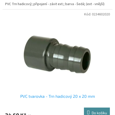
PVC Trn hadicový; připojení - závit ext.; barva - šedá; (ext - vnější)
Kód:
0234602020
PVC tvarovka - Trn hadicový 20 x 20 mm
Do košíku
24,60 Kč