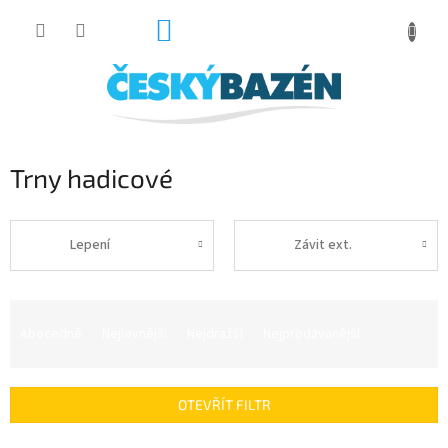
Přejít
NÁKUPNÍ
na
obsah
KOŠÍK
Trny hadicové
Lepení
Závit ext.
Ř
a
Abecedně
Nejlevnější
Nejdražší
Nejprodávanější
z
e
n
OTEVŘÍT FILTR
í
p