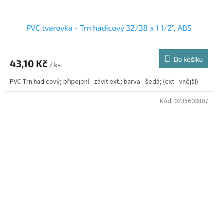
PVC tvarovka - Trn hadicový 32/38 x 1 1/2“, ABS
Do košíku
43,10 Kč
/ ks
PVC Trn hadicový; připojení - závit ext.; barva - šedá; (ext - vnější)
Kód:
0235603807