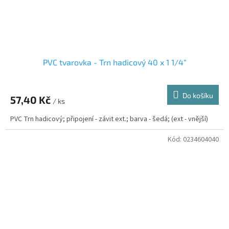
PVC tvarovka - Trn hadicový 40 x 1 1/4“
Do košíku
57,40 Kč
/ ks
PVC Trn hadicový; připojení - závit ext.; barva - šedá; (ext - vnější)
Kód:
0234604040