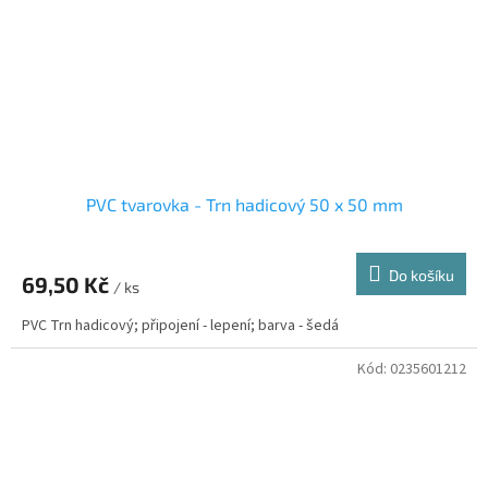
PVC tvarovka - Trn hadicový 50 x 50 mm
Do košíku
69,50 Kč
/ ks
PVC Trn hadicový; připojení - lepení; barva - šedá
Kód:
0235601212