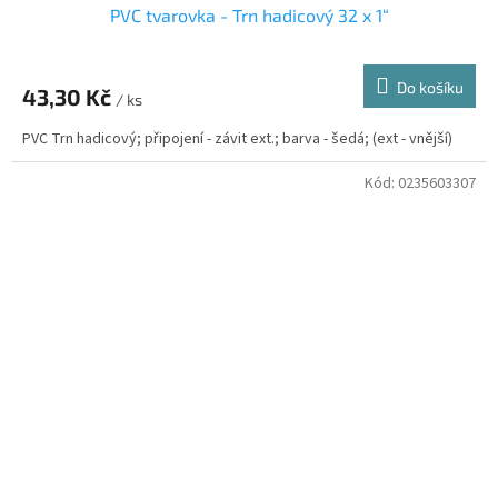
PVC tvarovka - Trn hadicový 32 x 1“
Do košíku
43,30 Kč
/ ks
PVC Trn hadicový; připojení - závit ext.; barva - šedá; (ext - vnější)
Kód:
0235603307