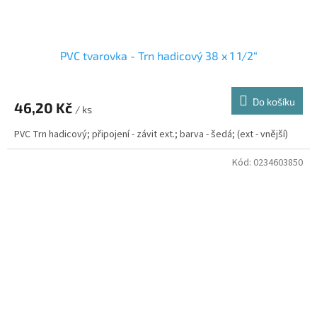
PVC tvarovka - Trn hadicový 38 x 1 1/2“
Do košíku
46,20 Kč
/ ks
PVC Trn hadicový; připojení - závit ext.; barva - šedá; (ext - vnější)
Kód:
0234603850