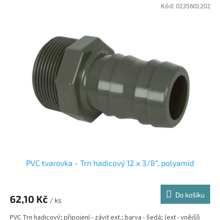
V
Kód:
0235601202
r
ý
o
p
d
i
u
s
k
p
t
r
ů
o
d
u
k
t
ů
PVC tvarovka - Trn hadicový 12 x 3/8“, polyamid
Do košíku
62,10 Kč
/ ks
PVC Trn hadicový; připojení - závit ext.; barva - šedá; (ext - vnější)