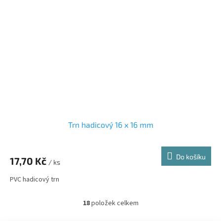
Trn hadicový 16 x 16 mm
Do košíku
17,70 Kč
/ ks
PVC hadicový trn
18
položek celkem
O
v