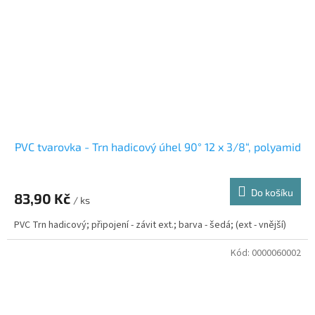
PVC tvarovka - Trn hadicový úhel 90° 12 x 3/8“, polyamid
Do košíku
83,90 Kč
/ ks
PVC Trn hadicový; připojení - závit ext.; barva - šedá; (ext - vnější)
Kód:
0000060002