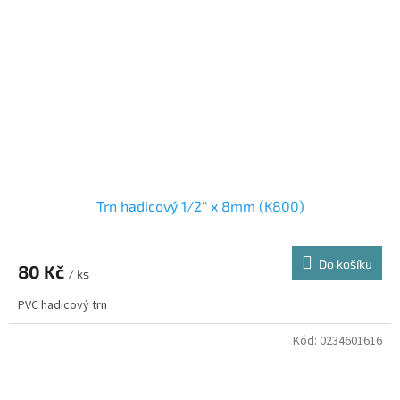
Trn hadicový 1/2'' x 8mm (K800)
Do košíku
80 Kč
/ ks
PVC hadicový trn
Kód:
0234601616