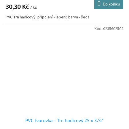
Do košíku
30,30 Kč
/ ks
PVC Trn hadicový; připojení - lepení; barva - šedá
Kód:
0235602504
PVC tvarovka - Trn hadicový 25 x 3/4“