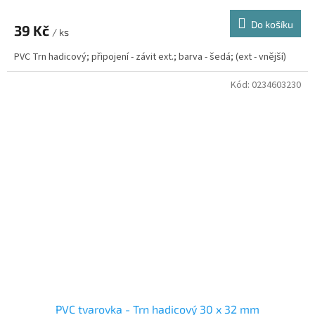
Do košíku
39 Kč
/ ks
PVC Trn hadicový; připojení - závit ext.; barva - šedá; (ext - vnější)
Kód:
0234603230
PVC tvarovka - Trn hadicový 30 x 32 mm