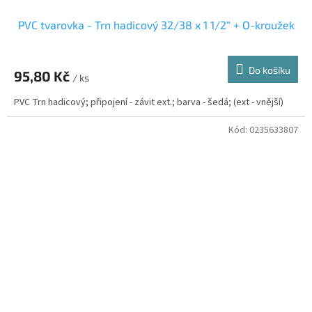
PVC tvarovka - Trn hadicový 32/38 x 1 1/2“ + O-kroužek
Do košíku
95,80 Kč
/ ks
PVC Trn hadicový; připojení - závit ext.; barva - šedá; (ext - vnější)
Kód:
0235633807