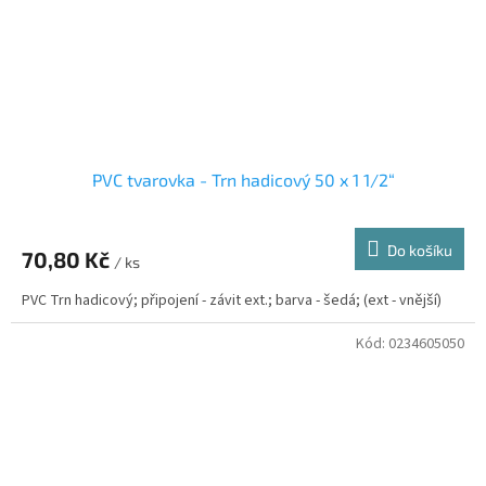
PVC tvarovka - Trn hadicový 50 x 1 1/2“
Do košíku
70,80 Kč
/ ks
PVC Trn hadicový; připojení - závit ext.; barva - šedá; (ext - vnější)
Kód:
0234605050