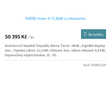
RAPID Inver-X 11,3kW s chlazením
Do košíku
50 395 Kč
/ ks
Invertorové tepelné čerpadlo; Barva: Černá - Hliník ; Digitální display:
Ano ; Tepelný výkon: 11,3 kW; Chlazení: Ano ; Výkon chlazení: 5,8 kW;
Doporučený objem bazénu: 25 - 50...
Kód:
565RIC026