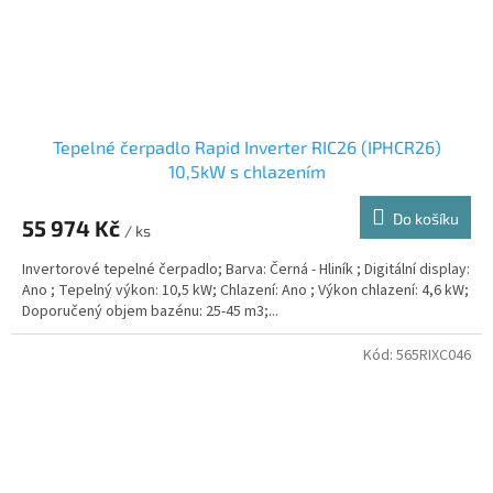
Tepelné čerpadlo Rapid Inverter RIC26 (IPHCR26)
10,5kW s chlazením
Do košíku
55 974 Kč
/ ks
Invertorové tepelné čerpadlo; Barva: Černá - Hliník ; Digitální display:
Ano ; Tepelný výkon: 10,5 kW; Chlazení: Ano ; Výkon chlazení: 4,6 kW;
Doporučený objem bazénu: 25-45 m3;...
Kód:
565RIXC046