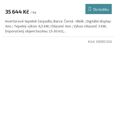
Do košíku
35 644 Kč
/ ks
Invertorové tepelné čerpadlo; Barva: Černá - Hliník ; Digitální display:
Ano ; Tepelný výkon: 6,5 kW; Chlazení: Ano ; Výkon chlazení: 3 kW;
Doporučený objem bazénu: 15-30 m3;...
Kód:
565RIC020