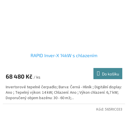
RAPID Inver-X 14kW s chlazením
Do košíku
68 480 Kč
/ ks
Invertorové tepelné čerpadlo; Barva: Černá - Hliník ; Digitální display:
Ano ; Tepelný výkon: 14 kW; Chlazení: Ano ; Výkon chlazení: 6,7 kW;
Doporučený objem bazénu: 30 - 60 m3;...
Kód:
565RIC033