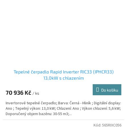
Tepelné čerpadlo Rapid Inverter RIC33 (IPHCR33)
13,0kW s chlazením
Do košíku
70 936 Kč
/ ks
Invertorové tepelné čerpadlo; Barva: Černá - Hliník ; Digitální display:
Ano ; Tepelný výkon: 13,0 kW; Chlazení: Ano ; Výkon chlazení: 5,6 kW;
Doporučený objem bazénu: 30-55 m3;...
Kód:
565RIXC056