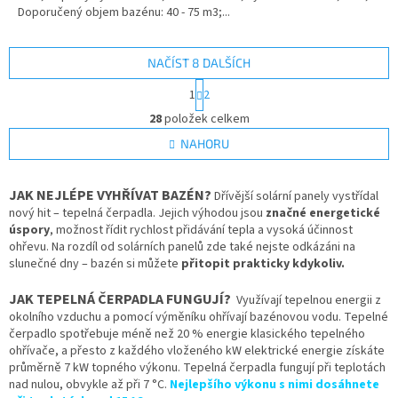
Doporučený objem bazénu: 40 - 75 m3;...
NAČÍST 8 DALŠÍCH
S
1
2
t
O
r
28
položek celkem
v
á
l
NAHORU
n
á
k
d
o
v
a
JAK NEJLÉPE VYHŘÍVAT BAZÉN?
Dřívější solární panely vystřídal
á
c
nový hit – tepelná čerpadla. Jejich výhodou jsou
značné energetické
n
í
úspory
, možnost řídit rychlost přidávání tepla a vysoká účinnost
í
p
ohřevu. Na rozdíl od solárních panelů zde také nejste odkázáni na
r
slunečné dny – bazén si můžete
přitopit prakticky kdykoliv.
v
k
JAK TEPELNÁ ČERPADLA FUNGUJÍ?
Využívají tepelnou energii z
y
okolního vzduchu a pomocí výměníku ohřívají bazénovou vodu. Tepelné
v
čerpadlo spotřebuje méně než 20 % energie klasického tepelného
ý
ohřívače, a přesto z každého vloženého kW elektrické energie získáte
p
průměrně 7 kW topného výkonu. Tepelná čerpadla fungují při teplotách
i
nad nulou, obvykle až při 7 °C.
Nejlepšího výkonu s nimi dosáhnete
s