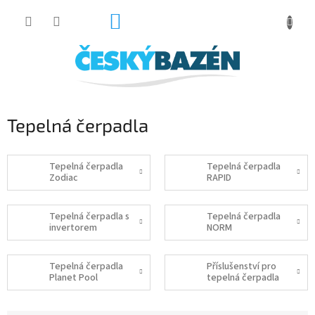
Přejít
NÁKUPNÍ
na
obsah
KOŠÍK
Tepelná čerpadla
Tepelná čerpadla
Tepelná čerpadla
Zodiac
RAPID
Tepelná čerpadla s
Tepelná čerpadla
invertorem
NORM
Tepelná čerpadla
Příslušenství pro
Planet Pool
tepelná čerpadla