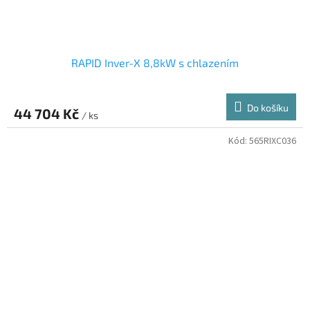
RAPID Inver-X 8,8kW s chlazením
Do košíku
44 704 Kč
/ ks
Kód:
565RIXC036