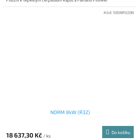
Použití k tepelným čerpadlům Rapid a Fairland Pioneer
Kód:
565NR020N
NORM 8kW (R32)
Do košíku
18 637,30 Kč
/ ks