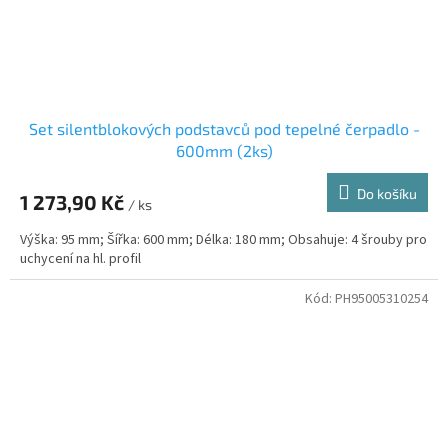
Set silentblokových podstavců pod tepelné čerpadlo -
600mm (2ks)
Do košíku
1 273,90 Kč
/ ks
Výška: 95 mm; Šířka: 600 mm; Délka: 180 mm; Obsahuje: 4 šrouby pro
uchycení na hl. profil
Kód:
PH95005310254