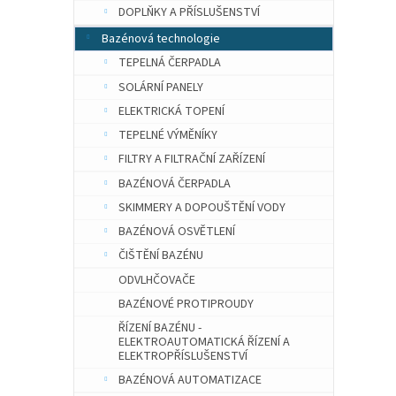
n
DOPLŇKY A PŘÍSLUŠENSTVÍ
e
Bazénová technologie
l
TEPELNÁ ČERPADLA
SOLÁRNÍ PANELY
ELEKTRICKÁ TOPENÍ
TEPELNÉ VÝMĚNÍKY
FILTRY A FILTRAČNÍ ZAŘÍZENÍ
BAZÉNOVÁ ČERPADLA
SKIMMERY A DOPOUŠTĚNÍ VODY
BAZÉNOVÁ OSVĚTLENÍ
ČIŠTĚNÍ BAZÉNU
ODVLHČOVAČE
BAZÉNOVÉ PROTIPROUDY
ŘÍZENÍ BAZÉNU -
ELEKTROAUTOMATICKÁ ŘÍZENÍ A
ELEKTROPŘÍSLUŠENSTVÍ
BAZÉNOVÁ AUTOMATIZACE