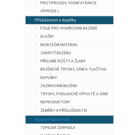
PROTIPROUDY, VODNÍ ATRAKCE
VÝPRODEJ
Příslušenství a doplňky
FÓLIE PRO VYVAŘOVÁNÍ BAZÉNŮ
DLAŽBY
MONTÁŽNÍ MATERIÁL
ZAKRYTÍ BAZÉNU
PŘELIVNÉ ROŠTY A ŽLABY
BAZÉNOVÉ TRYSKY, SÁNÍ A TLAČÍTKA
DOPLŇKY
ZAZIMOVÁNÍ BAZÉNU
TRYSKY, PODLAHOVÉ VÝPUSTĚ A SÁNÍ
REPRODUKTORY
ŽEBŘÍKY A PŘÍSLUŠENSTVÍ
Bazény Planet Pool
TEPELNÁ ČERPADLA