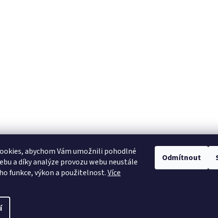
ookies, abychom Vám umožnili pohodlné
Odmítnout
ebu a díky analýze provozu webu neustále
Heureka.cz
eho funkce, výkon a použitelnost.
Více
í
pravit nastavení cookies