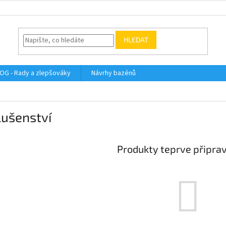
HLEDAT
OG - Rady a zlepšováky
Návrhy bazénů
lušenství
Produkty teprve připra