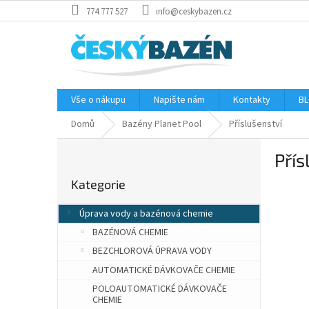
Přejít
774 777 527
info@ceskybazen.cz
na
obsah
Vše o nákupu
Napište nám
Kontakty
BL
Domů
Bazény Planet Pool
Příslušenství
P
Přís
o
Přeskočit
s
Kategorie
kategorie
t
r
Úprava vody a bazénová chemie
a
BAZÉNOVÁ CHEMIE
n
n
BEZCHLOROVÁ ÚPRAVA VODY
í
AUTOMATICKÉ DÁVKOVAČE CHEMIE
p
POLOAUTOMATICKÉ DÁVKOVAČE
a
CHEMIE