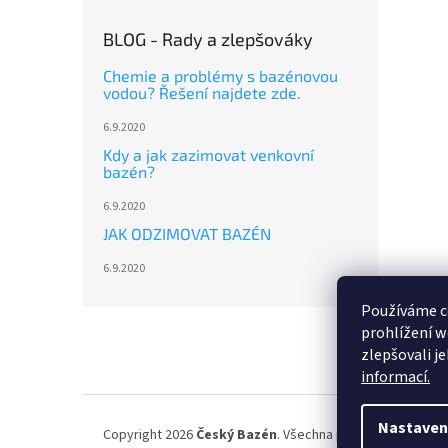
BLOG - Rady a zlepšováky
Chemie a problémy s bazénovou
vodou? Řešení najdete zde.
6.9.2020
Kdy a jak zazimovat venkovní
bazén?
6.9.2020
JAK ODZIMOVAT BAZÉN
6.9.2020
Používáme c
Z
prohlížení w
á
zlepšovali j
p
informací.
a
t
í
Nastaven
Copyright 2026
Český Bazén
. Všechna práva vyhrazena.
U