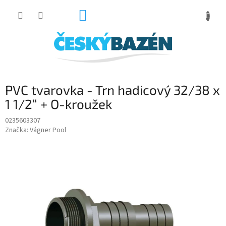
Přejít
NÁKUPNÍ
na
obsah
KOŠÍK
PVC tvarovka - Trn hadicový 32/38 x
1 1/2“ + O-kroužek
0235603307
Značka:
Vágner Pool