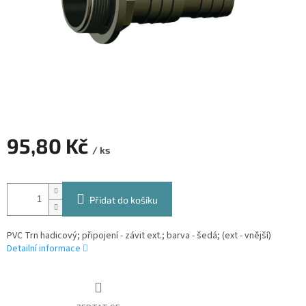
95,80 Kč
/ ks
Měrná
cena:
Přidat do košíku
PVC Trn hadicový; připojení - závit ext.; barva - šedá; (ext - vnější)
Detailní informace