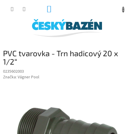
Přejít
NÁKUPNÍ
na
obsah
KOŠÍK
PVC tvarovka - Trn hadicový 20 x
1/2“
0235602003
Značka:
Vágner Pool