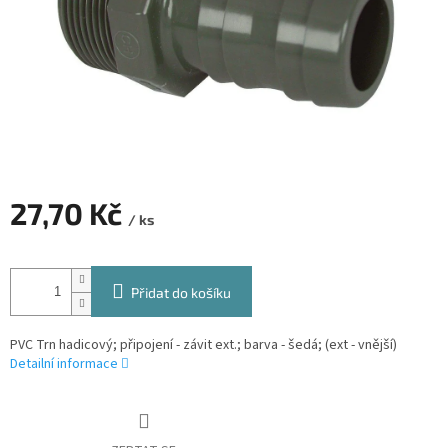
27,70 Kč
/ ks
Měrná
cena:
Přidat do košíku
PVC Trn hadicový; připojení - závit ext.; barva - šedá; (ext - vnější)
Detailní informace