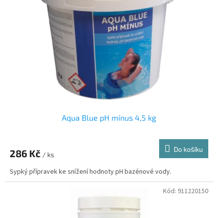
s
k
p
t
r
ů
o
d
u
k
t
ů
Aqua Blue pH mínus 4,5 kg
Do košíku
286 Kč
/ ks
Sypký přípravek ke snížení hodnoty pH bazénové vody.
Kód:
911220150