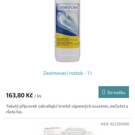
s
k
p
t
r
ů
o
d
u
k
t
ů
Zazimovací roztok - 1 l
Do košíku
163,80 Kč
/ ks
Tekutý přípravek zabraňující tvorbě vápenných usazenin, nečistot a
růstu řas.
Kód:
911330300