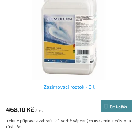
Zazimovací roztok - 3 l
Do košíku
468,10 Kč
/ ks
Tekutý přípravek zabraňující tvorbě vápenných usazenin, nečistot a
růstu řas.