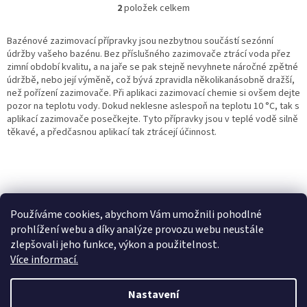
2
položek celkem
O
v
l
Bazénové zazimovací přípravky jsou nezbytnou součástí sezónní
á
údržby vašeho bazénu. Bez příslušného zazimovače ztrácí voda přez
d
zimní období kvalitu, a na jaře se pak stejně nevyhnete náročné zpětné
a
údržbě, nebo její výměně, což bývá zpravidla několikanásobně dražší,
c
než pořízení zazimovače. Při aplikaci zazimovací chemie si ovšem dejte
í
pozor na teplotu vody. Dokud neklesne aslespoň na teplotu 10 °C, tak s
p
aplikací zazimovače posečkejte. Tyto přípravky jsou v teplé vodě silně
r
těkavé, a předčasnou aplikací tak ztrácejí účinnost.
v
k
y
v
Z
ý
á
Heureka.cz
p
Používáme cookies, abychom Vám umožnili pohodlné
p
i
prohlížení webu a díky analýze provozu webu neustále
a
s
zlepšovali jeho funkce, výkon a použitelnost.
t
u
Více informací.
í
Vytvořil Shoptet
Nastavení