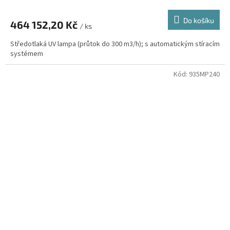
Do košíku
464 152,20 Kč
/ ks
Středotlaká UV lampa (průtok do 300 m3/h); s automatickým stíracím
systémem
Kód:
935MP240