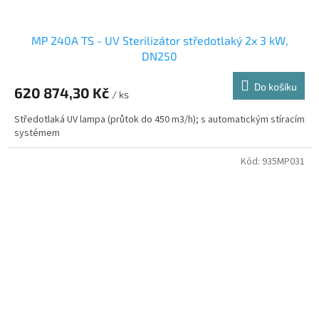
MP 240A TS - UV Sterilizátor středotlaký 2x 3 kW,
DN250
Do košíku
620 874,30 Kč
/ ks
Středotlaká UV lampa (průtok do 450 m3/h); s automatickým stíracím
systémem
Kód:
935MP031