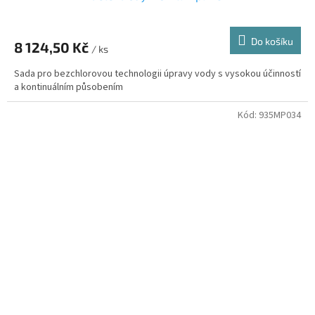
Do košíku
8 124,50 Kč
/ ks
Sada pro bezchlorovou technologii úpravy vody s vysokou účinností
a kontinuálním působením
Kód:
935MP034