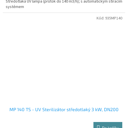
Středotlaká UV lampa (průtok do 140 m3/h); s automatickým stíracím
systémem
Kód:
935MP140
MP 140 TS - UV Sterilizátor středotlaký 3 kW, DN200
Do košíku