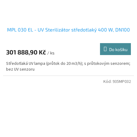
MPL 030 EL - UV Sterilizátor středotlaký 400 W, DN100
Do košíku
301 888,90 Kč
/ ks
Středotlaká UV lampa (průtok do 20 m3/h); s průtokovým senzorem;
bez UV senzoru
Kód:
935MP032