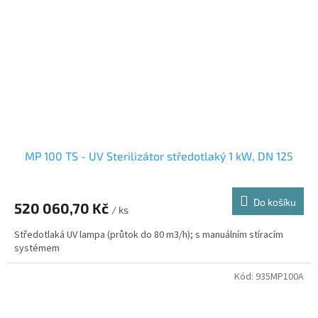
MP 100 TS - UV Sterilizátor středotlaký 1 kW, DN 125
Do košíku
520 060,70 Kč
/ ks
Středotlaká UV lampa (průtok do 80 m3/h); s manuálním stíracím
systémem
Kód:
935MP100A