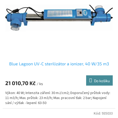
s
k
p
t
r
ů
o
d
u
k
t
ů
Blue Lagoon UV-C sterilizátor a ionizer, 40 W/35 m3
Do košíku
21 010,70 Kč
/ ks
Výkon: 40 W; Intenzita záření: 30 mJ/cm2; Doporučený průtok vody:
11 m3/h; Max. průtok: 23 m3/h; Max. pracovní tlak: 2 bar; Napojení
sání / výtlak - lepení: 63-50
Kód:
935033