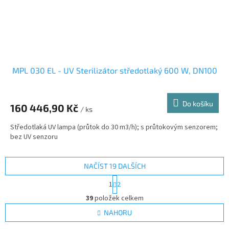
MPL 030 EL - UV Sterilizátor středotlaký 600 W, DN100
Do košíku
160 446,90 Kč
/ ks
Středotlaká UV lampa (průtok do 30 m3/h); s průtokovým senzorem;
bez UV senzoru
NAČÍST 19 DALŠÍCH
S
1
2
t
O
r
39
položek celkem
v
á
l
NAHORU
n
á
k