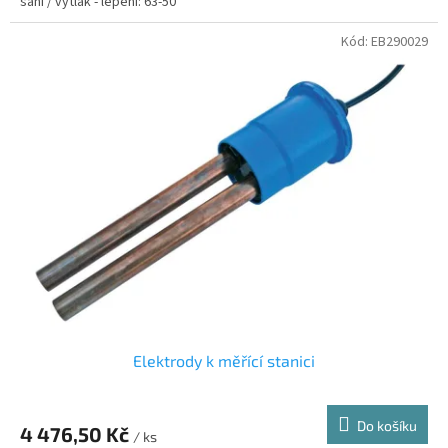
sání / výtlak - lepení: 63-50
Kód:
EB290029
Elektrody k měřící stanici
Do košíku
4 476,50 Kč
/ ks