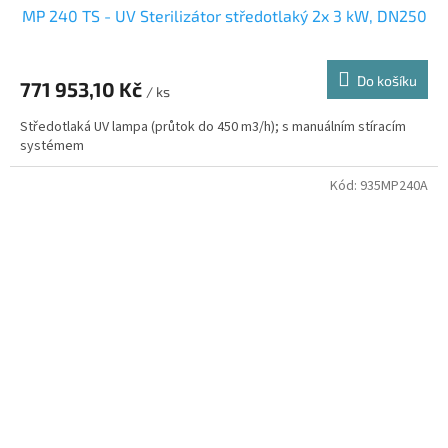
MP 240 TS - UV Sterilizátor středotlaký 2x 3 kW, DN250
Do košíku
771 953,10 Kč
/ ks
Středotlaká UV lampa (průtok do 450 m3/h); s manuálním stíracím
systémem
Kód:
935MP240A