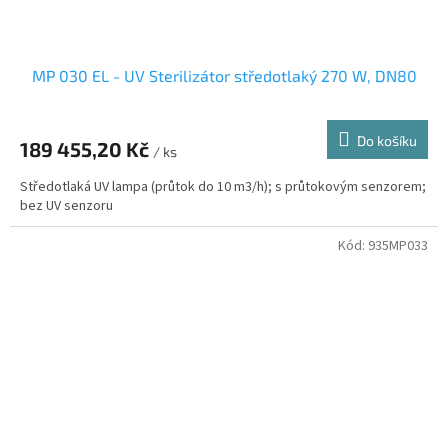
MP 030 EL - UV Sterilizátor středotlaký 270 W, DN80
Do košíku
189 455,20 Kč
/ ks
Středotlaká UV lampa (průtok do 10 m3/h); s průtokovým senzorem;
bez UV senzoru
Kód:
935MP033