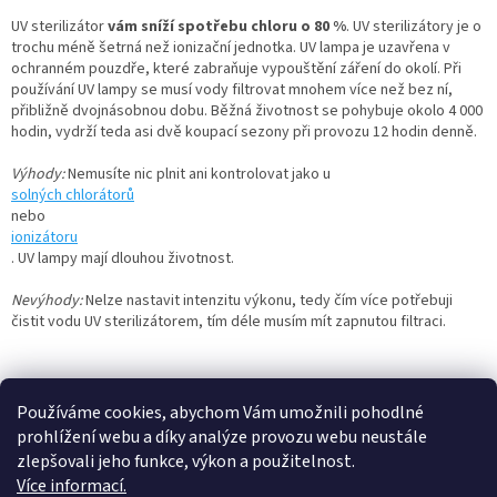
d
o
v
UV sterilizátor
vám sníží spotřebu chloru o 80 %
a
. UV sterilizátory je o
á
trochu méně šetrná než ionizační jednotka. UV lampa je uzavřena v
c
n
ochranném pouzdře, které zabraňuje vypouštění záření do okolí. Při
í
í
používání UV lampy se musí vody filtrovat mnohem více než bez ní,
p
přibližně dvojnásobnou dobu. Běžná životnost se pohybuje okolo 4 000
r
hodin, vydrží teda asi dvě koupací sezony při provozu 12 hodin denně.
v
k
Výhody:
Nemusíte nic plnit ani kontrolovat jako u
y
solných chlorátorů
v
nebo
ý
ionizátoru
p
. UV lampy mají dlouhou životnost.
i
s
Nevýhody:
Nelze nastavit intenzitu výkonu, tedy čím více potřebuji
u
čistit vodu UV sterilizátorem, tím déle musím mít zapnutou filtraci.
Z
á
Heureka.cz
Používáme cookies, abychom Vám umožnili pohodlné
p
prohlížení webu a díky analýze provozu webu neustále
a
zlepšovali jeho funkce, výkon a použitelnost.
t
Více informací.
í