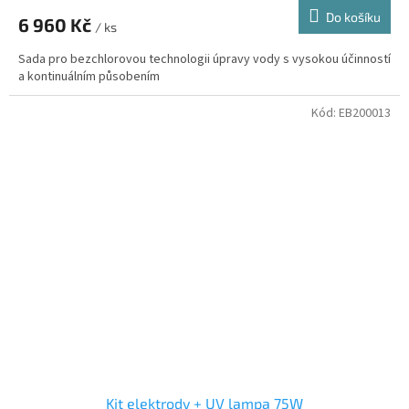
Do košíku
6 960 Kč
/ ks
Sada pro bezchlorovou technologii úpravy vody s vysokou účinností
a kontinuálním působením
Kód:
EB200013
Kit elektrody + UV lampa 75W