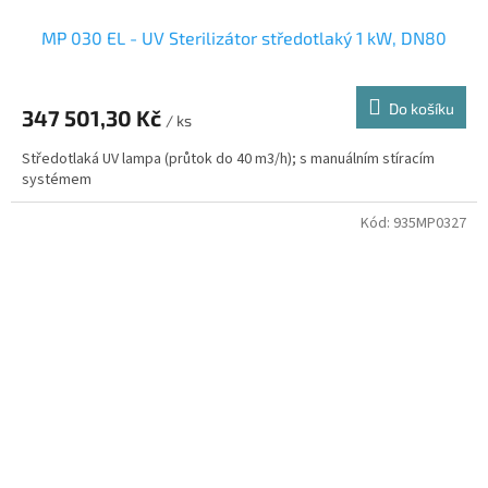
MP 030 EL - UV Sterilizátor středotlaký 1 kW, DN80
Do košíku
347 501,30 Kč
/ ks
Středotlaká UV lampa (průtok do 40 m3/h); s manuálním stíracím
systémem
Kód:
935MP0327