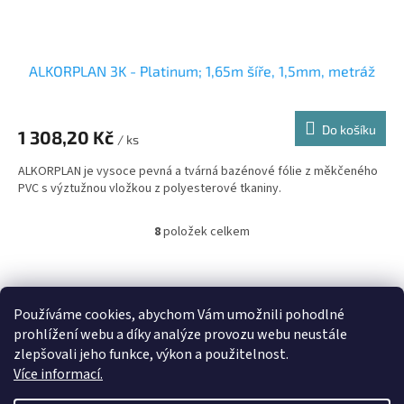
ALKORPLAN 3K - Platinum; 1,65m šíře, 1,5mm, metráž
Do košíku
1 308,20 Kč
/ ks
ALKORPLAN je vysoce pevná a tvárná bazénové fólie z měkčeného
PVC s výztužnou vložkou z polyesterové tkaniny.
8
položek celkem
O
v
l
Z
á
á
Heureka.cz
d
p
Používáme cookies, abychom Vám umožnili pohodlné
a
a
prohlížení webu a díky analýze provozu webu neustále
c
t
zlepšovali jeho funkce, výkon a použitelnost.
í
í
Více informací.
p
r