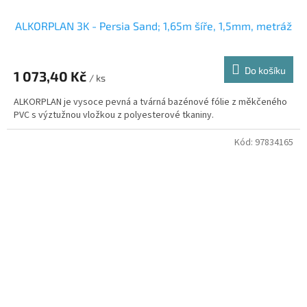
ALKORPLAN 3K - Persia Sand; 1,65m šíře, 1,5mm, metráž
Do košíku
1 073,40 Kč
/ ks
ALKORPLAN je vysoce pevná a tvárná bazénové fólie z měkčeného
PVC s výztužnou vložkou z polyesterové tkaniny.
Kód:
97834165