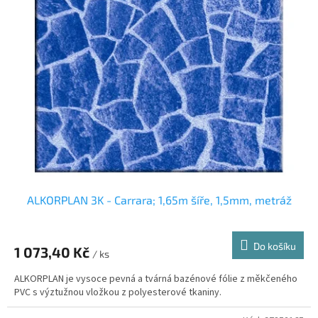
ALKORPLAN 3K - Carrara; 1,65m šíře, 1,5mm, metráž
Do košíku
1 073,40 Kč
/ ks
ALKORPLAN je vysoce pevná a tvárná bazénové fólie z měkčeného
PVC s výztužnou vložkou z polyesterové tkaniny.