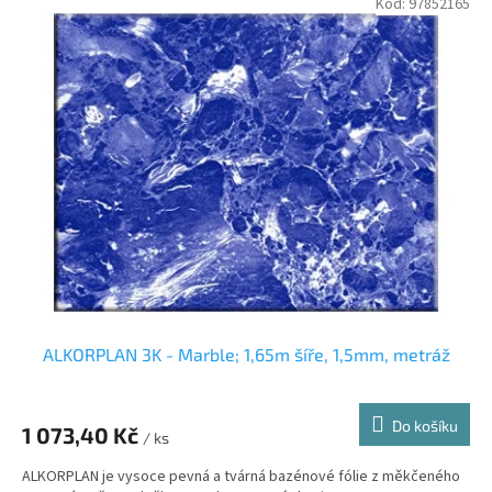
Kód:
97852165
ALKORPLAN 3K - Marble; 1,65m šíře, 1,5mm, metráž
Do košíku
1 073,40 Kč
/ ks
ALKORPLAN je vysoce pevná a tvárná bazénové fólie z měkčeného