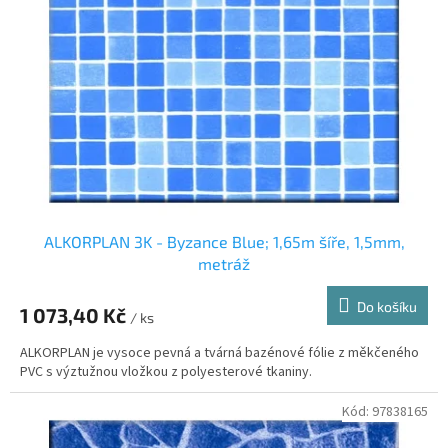
s
k
p
t
r
ů
o
d
u
k
t
ů
ALKORPLAN 3K - Byzance Blue; 1,65m šíře, 1,5mm,
metráž
Do košíku
1 073,40 Kč
/ ks
ALKORPLAN je vysoce pevná a tvárná bazénové fólie z měkčeného
PVC s výztužnou vložkou z polyesterové tkaniny.
Kód:
97838165