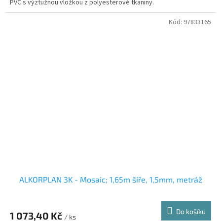
PVC s výztužnou vložkou z polyesterové tkaniny.
Kód:
97833165
ALKORPLAN 3K - Mosaic; 1,65m šíře, 1,5mm, metráž
Do košíku
1 073,40 Kč
/ ks