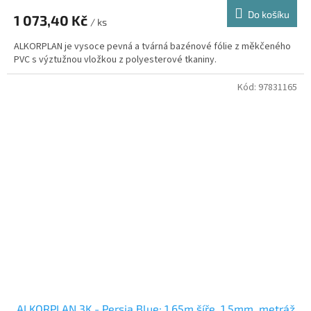
Do košíku
1 073,40 Kč
/ ks
ALKORPLAN je vysoce pevná a tvárná bazénové fólie z měkčeného
PVC s výztužnou vložkou z polyesterové tkaniny.
Kód:
97831165
ALKORPLAN 3K - Persia Blue; 1,65m šíře, 1,5mm, metráž