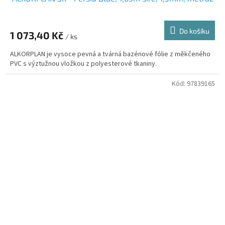
Do košíku
1 073,40 Kč
/ ks
ALKORPLAN je vysoce pevná a tvárná bazénové fólie z měkčeného
PVC s výztužnou vložkou z polyesterové tkaniny.
Kód:
97839165