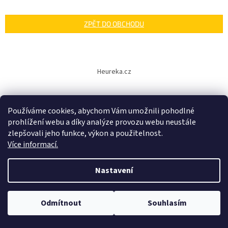
ZPĚT DO OBCHODU
Z
á
Heureka.cz
p
a
t
Používáme cookies, abychom Vám umožnili pohodlné
í
prohlížení webu a díky analýze provozu webu neustále
zlepšovali jeho funkce, výkon a použitelnost.
Vytvořil Shoptet
Více informací.
Copyright 2026
Český Bazén
. Všechna práva vyhrazena.
Nastavení
Upravit nastavení cookies
Odmítnout
Souhlasím