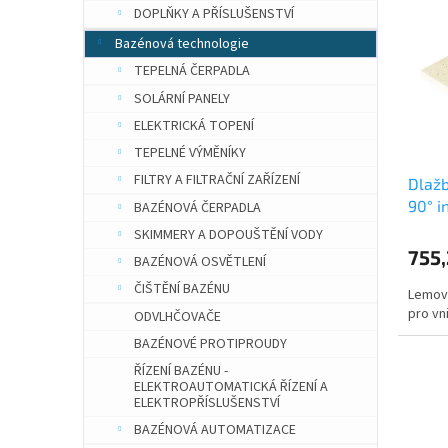
o
n
p
DOPLŇKY A PŘÍSLUŠENSTVÍ
d
e
i
u
Bazénová technologie
l
s
k
TEPELNÁ ČERPADLA
p
t
r
SOLÁRNÍ PANELY
ů
o
ELEKTRICKÁ TOPENÍ
d
TEPELNÉ VÝMĚNÍKY
u
FILTRY A FILTRAČNÍ ZAŘÍZENÍ
Dlažb
k
90° in
BAZÉNOVÁ ČERPADLA
t
ů
SKIMMERY A DOPOUŠTĚNÍ VODY
755
BAZÉNOVÁ OSVĚTLENÍ
ČIŠTĚNÍ BAZÉNU
Lemová
pro vni
ODVLHČOVAČE
BAZÉNOVÉ PROTIPROUDY
ŘÍZENÍ BAZÉNU -
ELEKTROAUTOMATICKÁ ŘÍZENÍ A
ELEKTROPŘÍSLUŠENSTVÍ
BAZÉNOVÁ AUTOMATIZACE