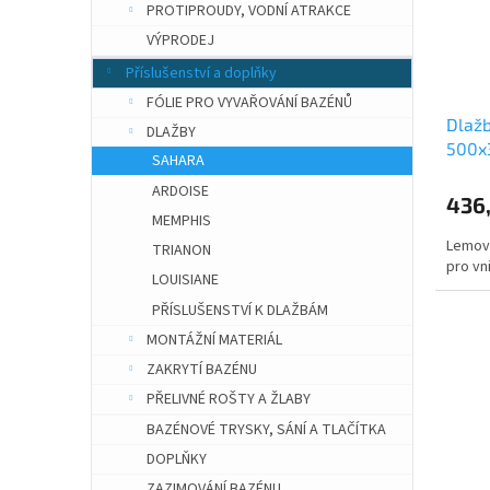
PROTIPROUDY, VODNÍ ATRAKCE
VÝPRODEJ
Příslušenství a doplňky
FÓLIE PRO VYVAŘOVÁNÍ BAZÉNŮ
Dlažb
DLAŽBY
500x
SAHARA
ARDOISE
436
MEMPHIS
Lemová
TRIANON
pro vni
LOUISIANE
PŘÍSLUŠENSTVÍ K DLAŽBÁM
MONTÁŽNÍ MATERIÁL
ZAKRYTÍ BAZÉNU
PŘELIVNÉ ROŠTY A ŽLABY
BAZÉNOVÉ TRYSKY, SÁNÍ A TLAČÍTKA
DOPLŇKY
ZAZIMOVÁNÍ BAZÉNU