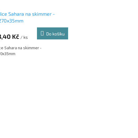
ice Sahara na skimmer -
270x35mm
Do košíku
3,40 Kč
/ ks
ce Sahara na skimmer -
70x35mm
O
v
l
á
d
a
c
í
p
r
v
k