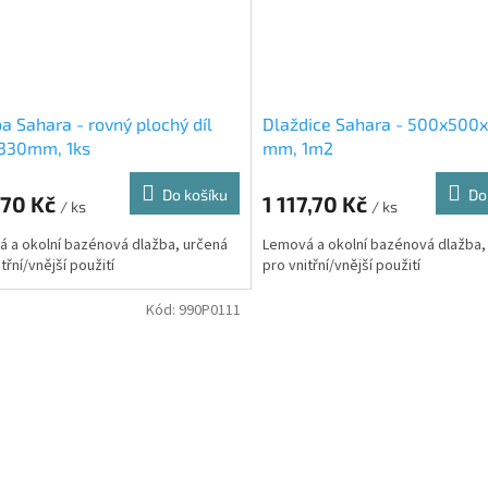
a Sahara - rovný plochý díl
Dlaždice Sahara - 500x500
330mm, 1ks
mm, 1m2
Do košíku
Do
,70 Kč
1 117,70 Kč
/ ks
/ ks
 a okolní bazénová dlažba, určená
Lemová a okolní bazénová dlažba,
třní/vnější použití
pro vnitřní/vnější použití
Kód:
990P0111