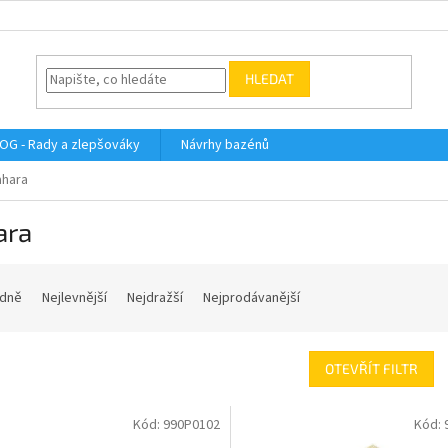
HLEDAT
OG - Rady a zlepšováky
Návrhy bazénů
ahara
ara
dně
Nejlevnější
Nejdražší
Nejprodávanější
OTEVŘÍT FILTR
Kód:
990P0102
Kód: