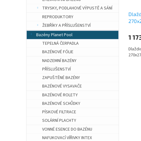
TRYSKY, PODLAHOVÉ VÝPUSTĚ A SÁNÍ
Dlažd
REPRODUKTORY
270x
ŽEBŘÍKY A PŘÍSLUŠENSTVÍ
Bazény Planet Pool
1 17
TEPELNÁ ČERPADLA
Dlaždi
BAZÉNOVÉ FÓLIE
270x2
NADZEMNÍ BAZÉNY
PŘÍSLUŠENSTVÍ
ZAPUŠTĚNÉ BAZÉNY
BAZÉNOVÉ VYSAVAČE
BAZÉNOVÉ ROLETY
BAZÉNOVÉ SCHŮDKY
PÍSKOVÉ FILTRACE
SOLÁRNÍ PLACHTY
VONNÉ ESENCE DO BAZÉNU
NAFUKOVACÍ VÍŘIVKY INTEX