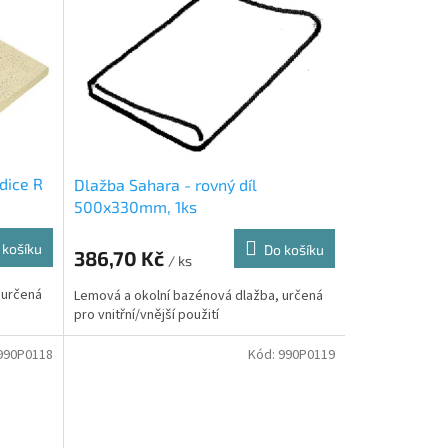
dice R
Dlažba Sahara - rovný díl
500x330mm, 1ks
 košíku
Do košíku
386,70 Kč
/ ks
 určená
Lemová a okolní bazénová dlažba, určená
pro vnitřní/vnější použití
990P0118
Kód:
990P0119