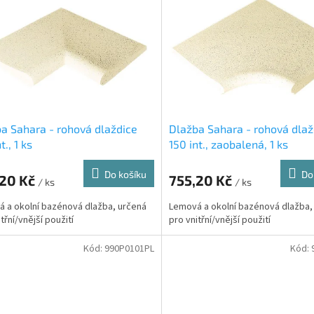
a Sahara - rohová dlaždice
Dlažba Sahara - rohová dlaž
t., 1 ks
150 int., zaobalená, 1 ks
Do košíku
Do
,20 Kč
755,20 Kč
/ ks
/ ks
 a okolní bazénová dlažba, určená
Lemová a okolní bazénová dlažba,
třní/vnější použití
pro vnitřní/vnější použití
Kód:
990P0101PL
Kód: