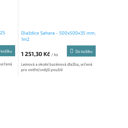
x25
Dlaždice Sahara - 500x500x35 mm,
1m2
 košíku
Do košíku
1 251,30 Kč
/ ks
 určená
Lemová a okolní bazénová dlažba, určená
pro vnitřní/vnější použití