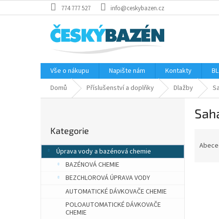
Přejít
774 777 527
info@ceskybazen.cz
na
obsah
Vše o nákupu
Napište nám
Kontakty
BL
Domů
Příslušenství a doplňky
Dlažby
S
P
Sah
o
Přeskočit
s
Kategorie
kategorie
Ř
t
a
r
Abece
Úprava vody a bazénová chemie
z
a
BAZÉNOVÁ CHEMIE
e
n
n
n
BEZCHLOROVÁ ÚPRAVA VODY
í
í
AUTOMATICKÉ DÁVKOVAČE CHEMIE
p
p
V
POLOAUTOMATICKÉ DÁVKOVAČE
r
a
CHEMIE
ý