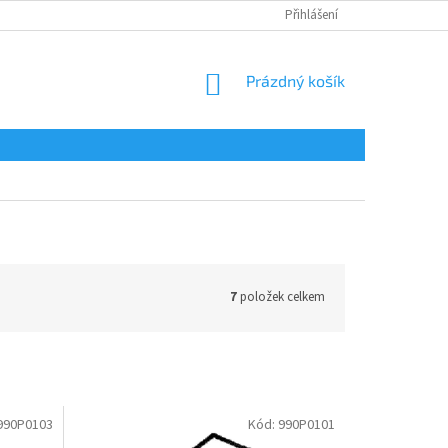
Přihlášení
NÁKUPNÍ
Prázdný košík
KOŠÍK
7
položek celkem
990P0103
Kód:
990P0101