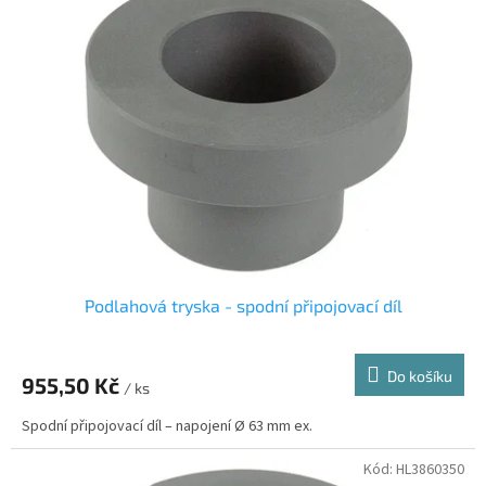
Podlahová tryska - spodní připojovací díl
Do košíku
955,50 Kč
/ ks
Spodní připojovací díl – napojení Ø 63 mm ex.
Kód:
HL3860350