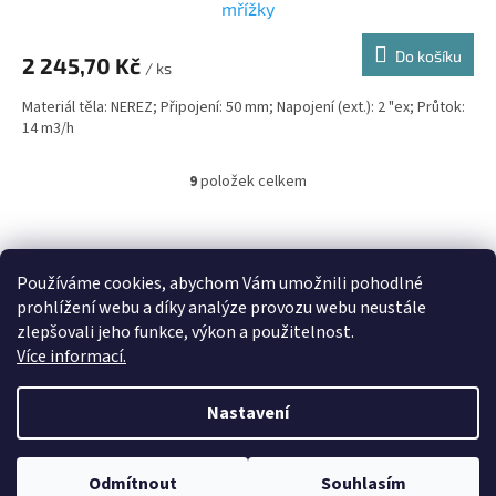
mřížky
Do košíku
2 245,70 Kč
/ ks
Materiál těla: NEREZ; Připojení: 50 mm; Napojení (ext.): 2 "ex; Průtok:
14 m3/h
9
položek celkem
O
v
l
Z
á
á
Heureka.cz
d
Používáme cookies, abychom Vám umožnili pohodlné
p
a
prohlížení webu a díky analýze provozu webu neustále
a
c
zlepšovali jeho funkce, výkon a použitelnost.
t
í
Více informací.
í
p
r
v
Vytvořil Shoptet
Nastavení
k
y
v
Copyright 2026
Český Bazén
. Všechna práva vyhrazena.
Odmítnout
Souhlasím
ý
Upravit nastavení cookies