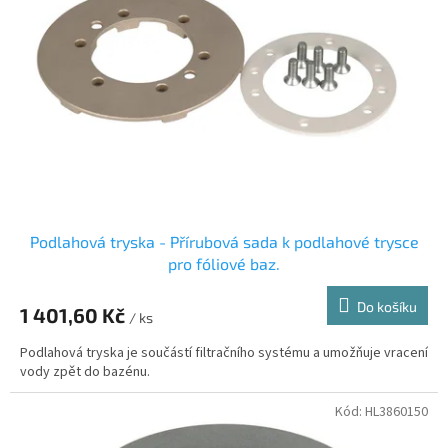
s
k
p
t
r
ů
o
d
u
k
t
ů
Podlahová tryska - Přírubová sada k podlahové trysce
pro fóliové baz.
Do košíku
1 401,60 Kč
/ ks
Podlahová tryska je součástí filtračního systému a umožňuje vracení
vody zpět do bazénu.
Kód:
HL3860150