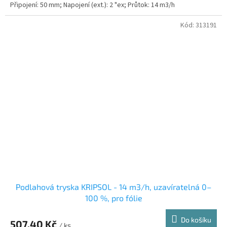
Připojení: 50 mm; Napojení (ext.): 2 "ex; Průtok: 14 m3/h
Kód:
313191
Podlahová tryska KRIPSOL - 14 m3/h, uzavíratelná 0–
100 %, pro fólie
Do košíku
507,40 Kč
/ ks