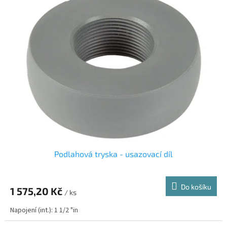
Podlahová tryska - usazovací díl
Do košíku
1 575,20 Kč
/ ks
Napojení (int.): 1 1/2 "in