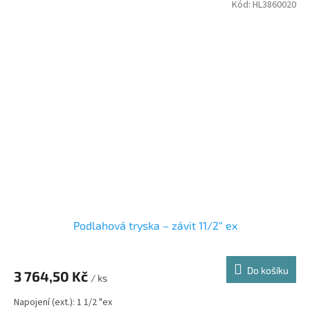
Kód:
HL3860020
Podlahová tryska – závit 11/2“ ex
Do košíku
3 764,50 Kč
/ ks
Napojení (ext.): 1 1/2 "ex