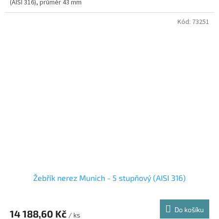
(AISI 316), průměr 43 mm
Kód:
73251
Žebřík nerez Munich - 5 stupňový (AISI 316)
Do košíku
14 188,60 Kč
/ ks