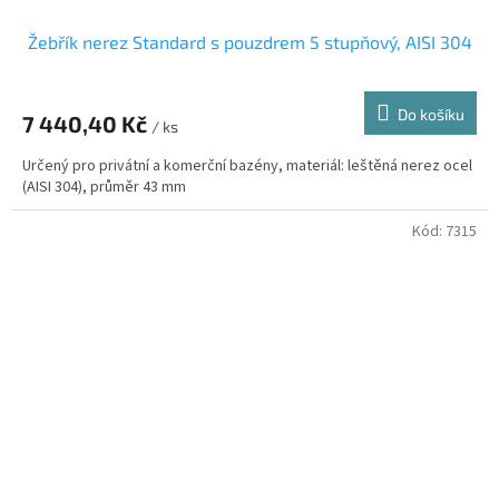
Žebřík nerez Standard s pouzdrem 5 stupňový, AISI 304
Do košíku
7 440,40 Kč
/ ks
Určený pro privátní a komerční bazény, materiál: leštěná nerez ocel
(AISI 304), průměr 43 mm
Kód:
7315