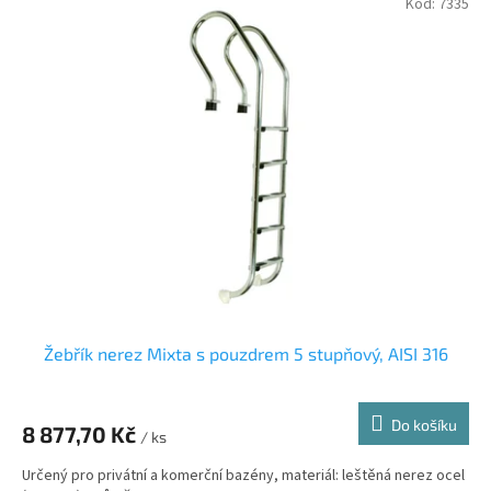
Kód:
7335
Žebřík nerez Mixta s pouzdrem 5 stupňový, AISI 316
Do košíku
8 877,70 Kč
/ ks
Určený pro privátní a komerční bazény, materiál: leštěná nerez ocel