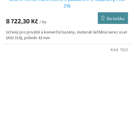
316
Do košíku
8 722,30 Kč
/ ks
Určený pro privátní a komerční bazény, materiál: leštěná nerez ocel
(AISI 316), průměr 43 mm
Kód:
7015