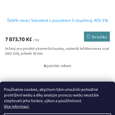
Žebřík nerez Standard s pouzdrem 5 stupňový, AISI 316
Do košíku
7 873,70 Kč
/ ks
Určený pro privátní a komerční bazény, materiál: leštěná nerez ocel
(AISI 316), průměr 43 mm
8
položek celkem
O
v
l
Z
á
á
Heureka.cz
d
p
Používáme cookies, abychom Vám umožnili pohodlné
a
a
prohlížení webu a díky analýze provozu webu neustále
c
t
zlepšovali jeho funkce, výkon a použitelnost.
í
í
Více informací.
p
r