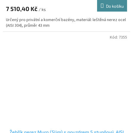
Do košíku
7 510,40 Kč
/ ks
Určený pro privátní a komerční bazény, materiál: leštěná nerez ocel
(AISI 304), průměr 43 mm
Kód:
7355
Žebřík nerez Muro (Slim) s pouzdrem 5 stupňový, AISI