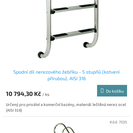
s
k
p
t
r
ů
o
d
u
k
t
ů
Spodní díl nerezového žebříku - 5 stupňů (kotvení
přírubou), AISI 316
Do košíku
10 794,30 Kč
/ ks
Určený pro privátní a komerční bazény, materiál: leštěná nerez ocel
(AISI 316)
Kód:
7035