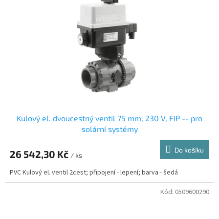
s
k
p
t
r
ů
o
d
u
k
t
ů
Kulový el. dvoucestný ventil 75 mm, 230 V, FIP -- pro
solární systémy
Do košíku
26 542,30 Kč
/ ks
PVC Kulový el. ventil 2cest; připojení - lepení; barva - šedá
Kód:
0509600290