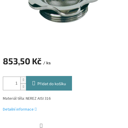
853,50 Kč
/ ks
Měrná
cena:
Přidat do košíku
Materiál těla: NEREZ AISI 316
Detailní informace