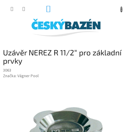
Přejít
NÁKUPNÍ
na
obsah
KOŠÍK
Uzávěr NEREZ R 11/2“ pro základní
prvky
3063
Značka:
Vágner Pool