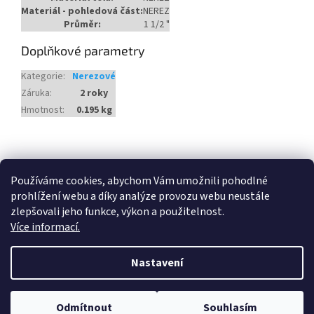
Materiál - pohledová část:
NEREZ
Průměr:
1 1/2 "
Doplňkové parametry
Kategorie
:
Nerezové
Záruka
:
2 roky
Hmotnost
:
0.195 kg
Z
á
Heureka.cz
Používáme cookies, abychom Vám umožnili pohodlné
p
prohlížení webu a díky analýze provozu webu neustále
a
zlepšovali jeho funkce, výkon a použitelnost.
t
Více informací.
í
Vytvořil Shoptet
Nastavení
Copyright 2026
Český Bazén
. Všechna práva vyhrazena.
Odmítnout
Souhlasím
Upravit nastavení cookies