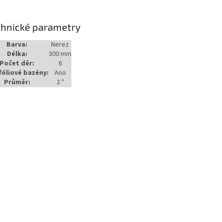
chnické parametry
Barva:
Nerez
Délka:
300 mm
Počet děr:
6
fóliové bazény:
Ano
Průměr:
2 "