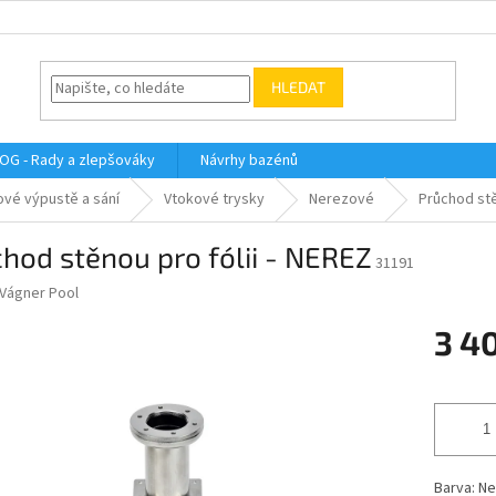
HLEDAT
OG - Rady a zlepšováky
Návrhy bazénů
ové výpustě a sání
Vtokové trysky
Nerezové
Průchod stě
hod stěnou pro fólii - NEREZ
31191
Vágner Pool
3 4
Měrná
cena:
Barva: Ne