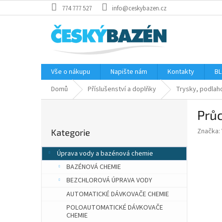
Přejít
774 777 527
info@ceskybazen.cz
na
obsah
Vše o nákupu
Napište nám
Kontakty
BL
Domů
Příslušenství a doplňky
Trysky, podlah
P
Průc
o
Přeskočit
s
Značka:
Kategorie
kategorie
t
r
Úprava vody a bazénová chemie
a
BAZÉNOVÁ CHEMIE
n
n
BEZCHLOROVÁ ÚPRAVA VODY
í
AUTOMATICKÉ DÁVKOVAČE CHEMIE
p
POLOAUTOMATICKÉ DÁVKOVAČE
a
CHEMIE