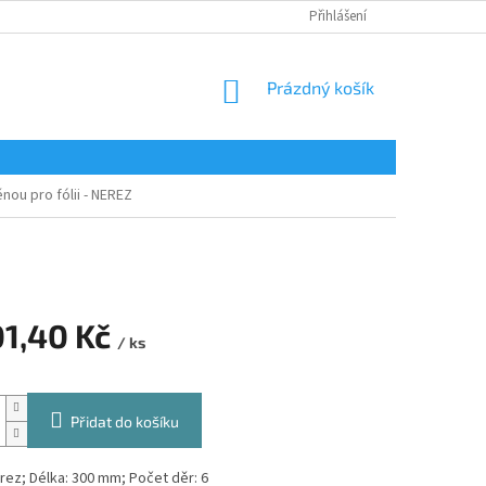
Přihlášení
NÁKUPNÍ
Prázdný košík
KOŠÍK
nou pro fólii - NEREZ
01,40 Kč
/ ks
Přidat do košíku
rez; Délka: 300 mm; Počet děr: 6