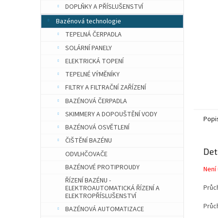
n
DOPLŇKY A PŘÍSLUŠENSTVÍ
e
Bazénová technologie
l
TEPELNÁ ČERPADLA
SOLÁRNÍ PANELY
ELEKTRICKÁ TOPENÍ
TEPELNÉ VÝMĚNÍKY
FILTRY A FILTRAČNÍ ZAŘÍZENÍ
BAZÉNOVÁ ČERPADLA
SKIMMERY A DOPOUŠTĚNÍ VODY
Popi
BAZÉNOVÁ OSVĚTLENÍ
ČIŠTĚNÍ BAZÉNU
Det
ODVLHČOVAČE
BAZÉNOVÉ PROTIPROUDY
Není
ŘÍZENÍ BAZÉNU -
Průc
ELEKTROAUTOMATICKÁ ŘÍZENÍ A
ELEKTROPŘÍSLUŠENSTVÍ
Průc
BAZÉNOVÁ AUTOMATIZACE