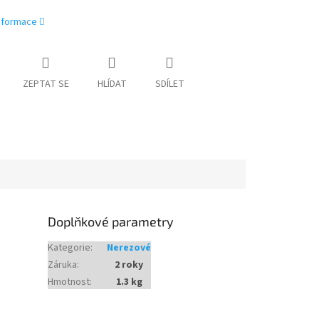
informace
ZEPTAT SE
HLÍDAT
SDÍLET
Doplňkové parametry
Kategorie
:
Nerezové
Záruka
:
2 roky
Hmotnost
:
1.3 kg