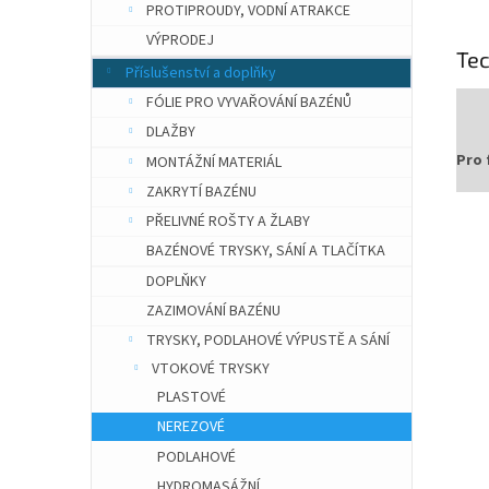
PROTIPROUDY, VODNÍ ATRAKCE
VÝPRODEJ
Te
Příslušenství a doplňky
FÓLIE PRO VYVAŘOVÁNÍ BAZÉNŮ
DLAŽBY
Pro 
MONTÁŽNÍ MATERIÁL
ZAKRYTÍ BAZÉNU
PŘELIVNÉ ROŠTY A ŽLABY
BAZÉNOVÉ TRYSKY, SÁNÍ A TLAČÍTKA
DOPLŇKY
ZAZIMOVÁNÍ BAZÉNU
TRYSKY, PODLAHOVÉ VÝPUSTĚ A SÁNÍ
VTOKOVÉ TRYSKY
PLASTOVÉ
NEREZOVÉ
PODLAHOVÉ
HYDROMASÁŽNÍ