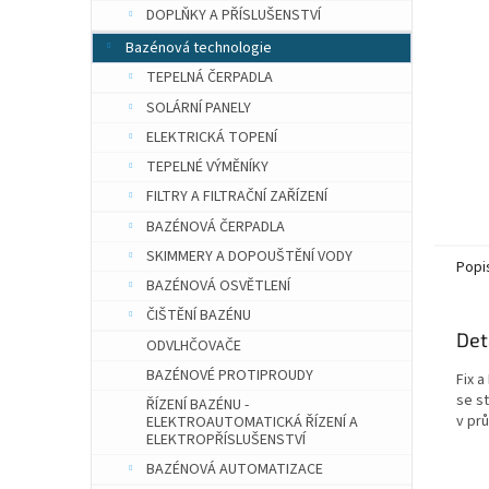
n
DOPLŇKY A PŘÍSLUŠENSTVÍ
e
Bazénová technologie
l
TEPELNÁ ČERPADLA
SOLÁRNÍ PANELY
ELEKTRICKÁ TOPENÍ
TEPELNÉ VÝMĚNÍKY
FILTRY A FILTRAČNÍ ZAŘÍZENÍ
BAZÉNOVÁ ČERPADLA
SKIMMERY A DOPOUŠTĚNÍ VODY
Popi
BAZÉNOVÁ OSVĚTLENÍ
ČIŠTĚNÍ BAZÉNU
Det
ODVLHČOVAČE
BAZÉNOVÉ PROTIPROUDY
Fix a
se st
ŘÍZENÍ BAZÉNU -
v prů
ELEKTROAUTOMATICKÁ ŘÍZENÍ A
ELEKTROPŘÍSLUŠENSTVÍ
BAZÉNOVÁ AUTOMATIZACE