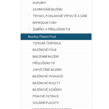
DOPLŇKY
ZAZIMOVÁNÍ BAZÉNU
TRYSKY, PODLAHOVÉ VÝPUSTĚ A SÁNÍ
REPRODUKTORY
ŽEBŘÍKY A PŘÍSLUŠENSTVÍ
Bazény Planet Pool
TEPELNÁ ČERPADLA
BAZÉNOVÉ FÓLIE
NADZEMNÍ BAZÉNY
PŘÍSLUŠENSTVÍ
ZAPUŠTĚNÉ BAZÉNY
BAZÉNOVÉ VYSAVAČE
BAZÉNOVÉ ROLETY
BAZÉNOVÉ SCHŮDKY
PÍSKOVÉ FILTRACE
SOLÁRNÍ PLACHTY