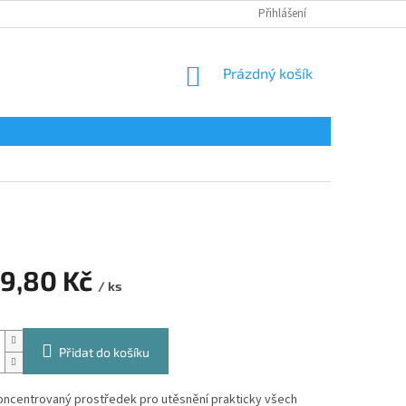
Přihlášení
NÁKUPNÍ
Prázdný košík
KOŠÍK
69,80 Kč
/ ks
Přidat do košíku
oncentrovaný prostředek pro utěsnění prakticky všech