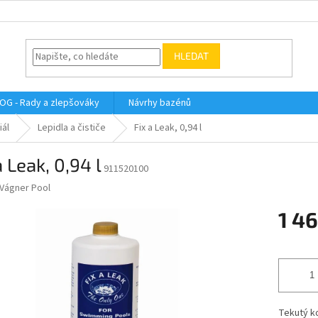
HLEDAT
OG - Rady a zlepšováky
Návrhy bazénů
iál
Lepidla a čističe
Fix a Leak, 0,94 l
a Leak, 0,94 l
911520100
Vágner Pool
1 4
Měrná
cena:
Tekutý k