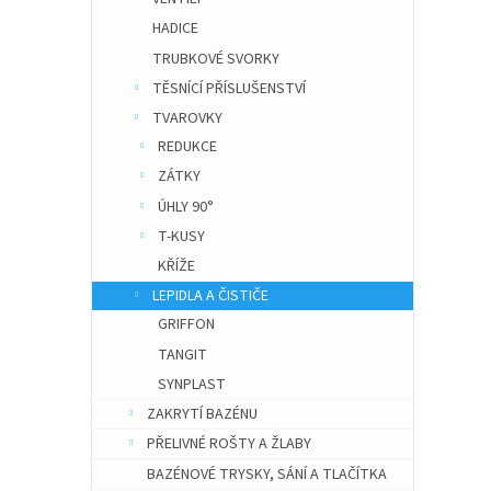
HADICE
TRUBKOVÉ SVORKY
TĚSNÍCÍ PŘÍSLUŠENSTVÍ
TVAROVKY
REDUKCE
ZÁTKY
ÚHLY 90°
T-KUSY
KŘÍŽE
LEPIDLA A ČISTIČE
GRIFFON
TANGIT
SYNPLAST
ZAKRYTÍ BAZÉNU
PŘELIVNÉ ROŠTY A ŽLABY
BAZÉNOVÉ TRYSKY, SÁNÍ A TLAČÍTKA