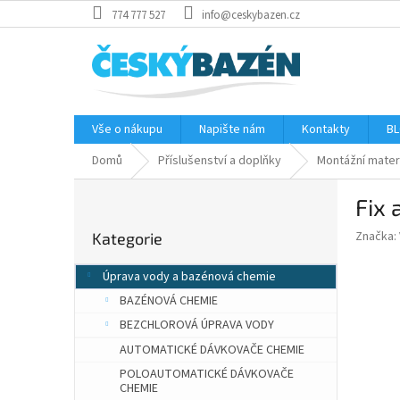
Přejít
774 777 527
info@ceskybazen.cz
na
obsah
Vše o nákupu
Napište nám
Kontakty
BL
Domů
Příslušenství a doplňky
Montážní mater
P
Fix 
o
Přeskočit
s
Značka:
Kategorie
kategorie
t
r
Úprava vody a bazénová chemie
a
BAZÉNOVÁ CHEMIE
n
n
BEZCHLOROVÁ ÚPRAVA VODY
í
AUTOMATICKÉ DÁVKOVAČE CHEMIE
p
POLOAUTOMATICKÉ DÁVKOVAČE
a
CHEMIE