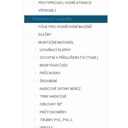
PROTIPROUDY, VODNÍ ATRAKCE
VÝPRODEJ
Příslušenství a doplňky
FÓLIE PRO VYVAŘOVÁNÍ BAZÉNŮ
DLAŽBY
MONTÁŽNÍ MATERIÁL
UZAVÍRACÍ KLAPKY
OSTATNÍ A PŘÍSLUŠENSTVÍ (TVAR.)
NAVRTÁVACÍ DÍLY
PRŮCHODKY
ŠROUBENÍ
HADICOVÉ SPONY NEREZ
TRNY HADICOVÉ
OBLOUKY 90°
PRŮTOKOMĚRY
TRUBKY PVC, PVC-C
VENTILY