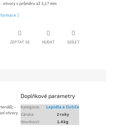
 - otvory v průměru až 3,17 mm
informace
ZEPTAT SE
HLÍDAT
SDÍLET
Doplňkové parametry
eriálů; -
Kategorie
:
Lepidla a čističe
sní otvory
Záruka
:
2 roky
Hmotnost
:
1.4 kg