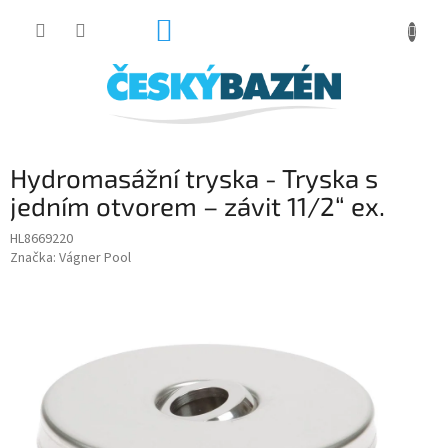
Přejít
NÁKUPNÍ
na
obsah
KOŠÍK
Hydromasážní tryska - Tryska s
jedním otvorem – závit 11/2“ ex.
HL8669220
Značka:
Vágner Pool