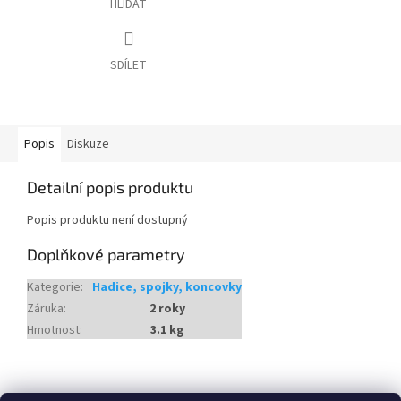
HLÍDAT
SDÍLET
Popis
Diskuze
Detailní popis produktu
Popis produktu není dostupný
Doplňkové parametry
Kategorie
:
Hadice, spojky, koncovky
Záruka
:
2 roky
Hmotnost
:
3.1 kg
Z