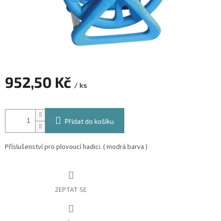
952,50 Kč
/ ks
Měrná
cena:
Přidat do košíku
Příslušenství pro plovoucí hadici. ( modrá barva )
ZEPTAT SE