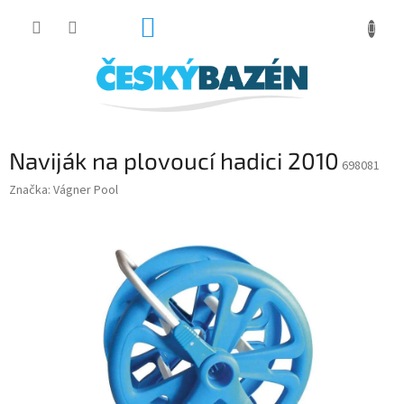
Přejít
NÁKUPNÍ
na
obsah
KOŠÍK
Naviják na plovoucí hadici 2010
698081
Značka:
Vágner Pool