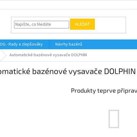
HLEDAT
OG - Rady a zlepšováky
Návrhy bazénů
Automatické bazénové vysavače DOLPHIN
omatické bazénové vysavače DOLPHIN
Produkty teprve připra