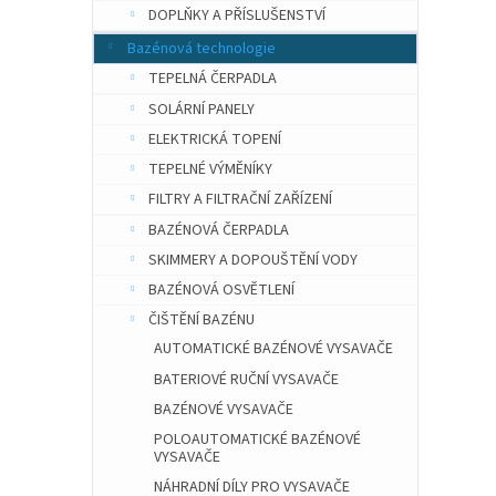
n
DOPLŇKY A PŘÍSLUŠENSTVÍ
e
Bazénová technologie
l
TEPELNÁ ČERPADLA
SOLÁRNÍ PANELY
ELEKTRICKÁ TOPENÍ
TEPELNÉ VÝMĚNÍKY
FILTRY A FILTRAČNÍ ZAŘÍZENÍ
BAZÉNOVÁ ČERPADLA
SKIMMERY A DOPOUŠTĚNÍ VODY
BAZÉNOVÁ OSVĚTLENÍ
ČIŠTĚNÍ BAZÉNU
AUTOMATICKÉ BAZÉNOVÉ VYSAVAČE
BATERIOVÉ RUČNÍ VYSAVAČE
BAZÉNOVÉ VYSAVAČE
POLOAUTOMATICKÉ BAZÉNOVÉ
VYSAVAČE
NÁHRADNÍ DÍLY PRO VYSAVAČE