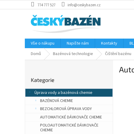
Přejít
774 777 527
info@ceskybazen.cz
na
obsah
Vše o nákupu
Napište nám
Kontakty
BL
Domů
Bazénová technologie
Čištění bazénu
P
Aut
o
Přeskočit
s
Kategorie
kategorie
t
r
Úprava vody a bazénová chemie
a
BAZÉNOVÁ CHEMIE
n
n
BEZCHLOROVÁ ÚPRAVA VODY
í
AUTOMATICKÉ DÁVKOVAČE CHEMIE
p
POLOAUTOMATICKÉ DÁVKOVAČE
a
CHEMIE