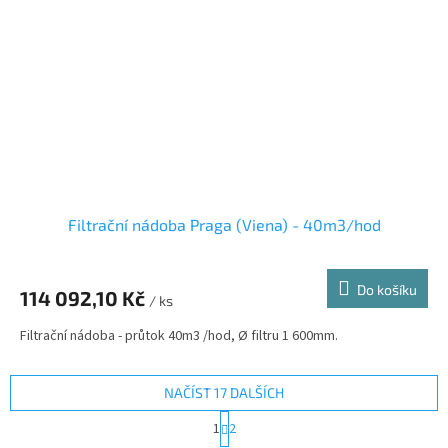
Filtrační nádoba Praga (Viena) - 40m3/hod
Do košíku
114 092,10 Kč
/ ks
Filtrační nádoba - průtok 40m3 /hod, Ø filtru 1 600mm.
NAČÍST 17 DALŠÍCH
S
1
2
t
O