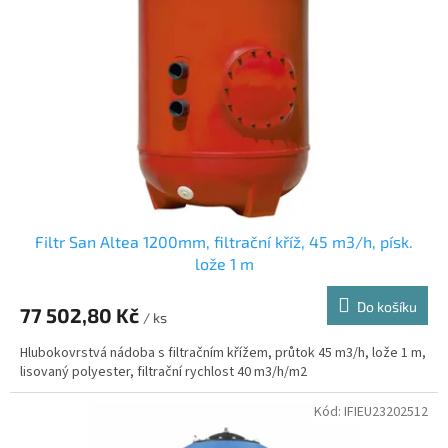
s
k
p
t
r
ů
o
d
u
k
t
ů
Filtr San Altea 1200mm, filtrační kříž, 45 m3/h, písk.
lože 1 m
Do košíku
77 502,80 Kč
/ ks
Hlubokovrstvá nádoba s filtračním křížem, průtok 45 m3/h, lože 1 m,
lisovaný polyester, filtrační rychlost 40 m3/h/m2
Kód:
IFIEU23202512