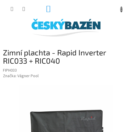
Přejít
NÁKUPNÍ
na
obsah
KOŠÍK
Zimní plachta - Rapid Inverter
RIC033 + RIC040
FIPH033
Značka:
Vágner Pool