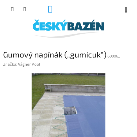
Přejít
NÁKUPNÍ
na
obsah
KOŠÍK
Gumový napínák („gumicuk“)
600061
Značka:
Vágner Pool