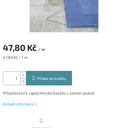
47,80 Kč
/ m
Měrná
47,80 Kč / 1 m
cena:
Přidat do košíku
Příslušenství k zaplachtování bazénu v zimním období
Detailní informace