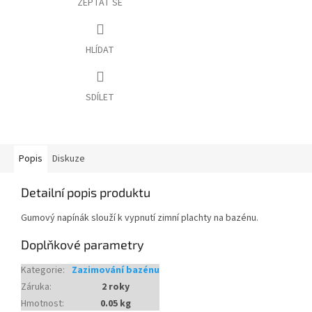
ZEPTAT SE
HLÍDAT
SDÍLET
Popis
Diskuze
Detailní popis produktu
Gumový napínák slouží k vypnutí zimní plachty na bazénu.
Doplňkové parametry
Kategorie
:
Zazimování bazénu
Záruka
:
2 roky
Hmotnost
:
0.05 kg