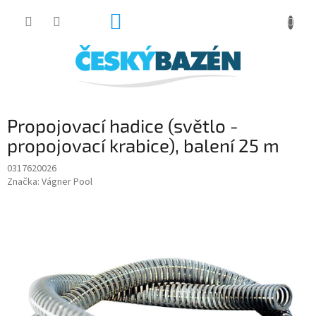
Přejít
NÁKUPNÍ
na
obsah
KOŠÍK
Propojovací hadice (světlo -
propojovací krabice), balení 25 m
0317620026
Značka:
Vágner Pool