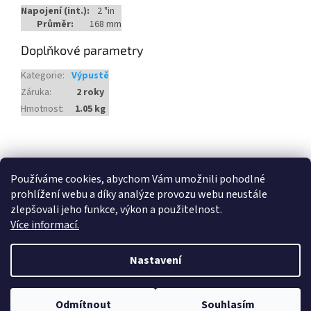
Napojení (int.):
2 "in
Průměr:
168 mm
Doplňkové parametry
Kategorie
:
Výpustě
Záruka
:
2 roky
Hmotnost
:
1.05 kg
Z
á
Heureka.cz
Používáme cookies, abychom Vám umožnili pohodlné
p
prohlížení webu a díky analýze provozu webu neustále
a
zlepšovali jeho funkce, výkon a použitelnost.
t
Více informací.
í
Vytvořil Shoptet
Nastavení
Copyright 2026
Český Bazén
. Všechna práva vyhrazena.
Odmítnout
Souhlasím
Upravit nastavení cookies