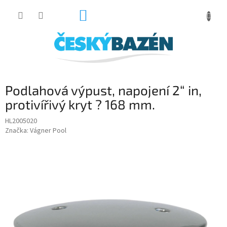
Přejít
NÁKUPNÍ
na
obsah
KOŠÍK
Podlahová výpust, napojení 2“ in,
protivířivý kryt ? 168 mm.
HL2005020
Značka:
Vágner Pool