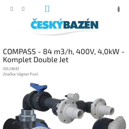
Přejít
NÁKUPNÍ
na
obsah
KOŠÍK
COMPASS - 84 m3/h, 400V, 4,0kW -
Komplet Double Jet
30124843
Značka:
Vágner Pool