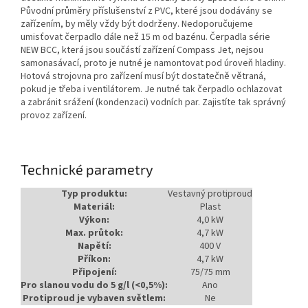
Původní průměry příslušenství z PVC, které jsou dodávány se
zařízením, by měly vždy být dodrženy. Nedoporučujeme
umisťovat čerpadlo dále než 15 m od bazénu. Čerpadla série
NEW BCC, která jsou součástí zařízení Compass Jet, nejsou
samonasávací, proto je nutné je namontovat pod úroveň hladiny.
Hotová strojovna pro zařízení musí být dostatečně větraná,
pokud je třeba i ventilátorem. Je nutné tak čerpadlo ochlazovat
a zabránit srážení (kondenzaci) vodních par. Zajistíte tak správný
provoz zařízení.
Technické parametry
Typ produktu:
Vestavný protiproud
Materiál:
Plast
Výkon:
4,0 kW
Max. průtok:
4,7 kW
Napětí:
400 V
Příkon:
4,7 kW
Připojení:
75/75 mm
Pro slanou vodu do 5 g/l (<0,5%):
Ano
Protiproud je vybaven světlem:
Ne