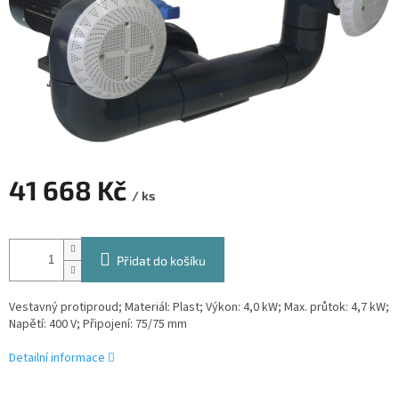
41 668 Kč
/ ks
Měrná
cena:
Přidat do košíku
Vestavný protiproud; Materiál: Plast; Výkon: 4,0 kW; Max. průtok: 4,7 kW;
Napětí: 400 V; Připojení: 75/75 mm
Detailní informace