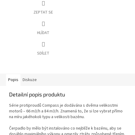
ZEPTAT SE
HLÍDAT
SDÍLET
Popis
Diskuze
Detailní popis produktu
Série protiproudů Compass je dodávána s dvěma velikostmi
motorů – 66 m3/h a 84 m3/h. Znamená to, že si lze vybrat přímo
na míru jakéhokoli typu a velikosti bazénu.
Čerpadlo by mělo být instalováno co nejblíže k bazénu, aby se
dosáhlo maximálního výkonu a omezily ztráty způsobené třením.