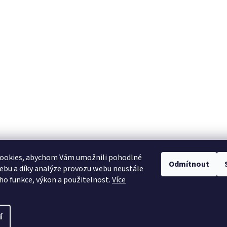
ookies, abychom Vám umožnili pohodlné
Odmítnout
ebu a díky analýze provozu webu neustále
Heureka.cz
eho funkce, výkon a použitelnost.
Více
í
pravit nastavení cookies