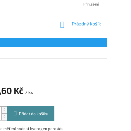
Přihlášení
NÁKUPNÍ
Prázdný košík
KOŠÍK
,60 Kč
/ ks
Přidat do košíku
ro měření hodnot hydrogen peroxidu