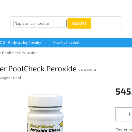
HLEDAT
OG - Rady a zlepšováky
Návrhy bazénů
r PoolCheck Peroxide
er PoolCheck Peroxide
692480014
Vágner Pool
545
Měrná
cena:
Tester p