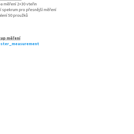
ba měření 2+30 vteřin
rší spekrum pro přesnější měření
alení 50 proužků
tup měření