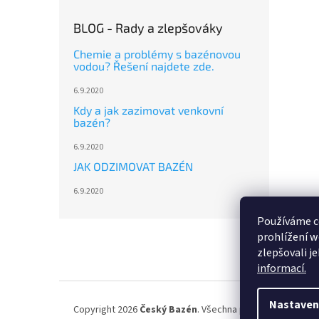
BLOG - Rady a zlepšováky
Chemie a problémy s bazénovou
vodou? Řešení najdete zde.
6.9.2020
Kdy a jak zazimovat venkovní
bazén?
6.9.2020
JAK ODZIMOVAT BAZÉN
6.9.2020
Používáme c
Z
prohlížení w
á
zlepšovali j
p
informací.
a
t
í
Nastaven
Copyright 2026
Český Bazén
. Všechna práva vyhrazena.
U