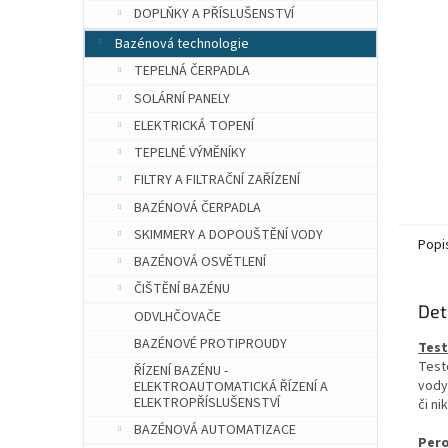
n
DOPLŇKY A PŘÍSLUŠENSTVÍ
e
Bazénová technologie
l
TEPELNÁ ČERPADLA
SOLÁRNÍ PANELY
ELEKTRICKÁ TOPENÍ
TEPELNÉ VÝMĚNÍKY
FILTRY A FILTRAČNÍ ZAŘÍZENÍ
BAZÉNOVÁ ČERPADLA
SKIMMERY A DOPOUŠTĚNÍ VODY
Popi
BAZÉNOVÁ OSVĚTLENÍ
ČIŠTĚNÍ BAZÉNU
Det
ODVLHČOVAČE
BAZÉNOVÉ PROTIPROUDY
Test
Test
ŘÍZENÍ BAZÉNU -
vody 
ELEKTROAUTOMATICKÁ ŘÍZENÍ A
ELEKTROPŘÍSLUŠENSTVÍ
či nik
BAZÉNOVÁ AUTOMATIZACE
Pero