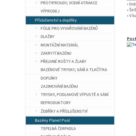
PROTIPROUDY, VODNÍ ATRAKCE
• Do
• Ši
VÝPRODEJ
• V b
Příslušenství a doplňky
FÓLIE PRO VYVAŘOVÁNÍ BAZÉNŮ
DLAŽBY
Pos
MONTÁŽNÍ MATERIÁL
ZAKRYTÍ BAZÉNU
PŘELIVNÉ ROŠTY A ŽLABY
BAZÉNOVÉ TRYSKY, SÁNÍ A TLAČÍTKA
DOPLŇKY
ZAZIMOVÁNÍ BAZÉNU
TRYSKY, PODLAHOVÉ VÝPUSTĚ A SÁNÍ
REPRODUKTORY
ŽEBŘÍKY A PŘÍSLUŠENSTVÍ
Bazény Planet Pool
TEPELNÁ ČERPADLA