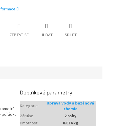
informace
ZEPTAT SE
HLÍDAT
SDÍLET
Doplňkové parametry
Úprava vody a bazénová
Kategorie
:
arametrů
chemie
 v pořádku
Záruka
:
2 roky
Hmotnost
:
0.034 kg