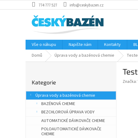
Přejít
774 777 527
info@ceskybazen.cz
na
obsah
Vše o nákupu
Napište nám
Kontakty
BL
Domů
Úprava vody a bazénová chemie
Teste
P
Test
o
Přeskočit
s
Značka:
Kategorie
kategorie
t
r
Úprava vody a bazénová chemie
a
BAZÉNOVÁ CHEMIE
n
n
BEZCHLOROVÁ ÚPRAVA VODY
í
AUTOMATICKÉ DÁVKOVAČE CHEMIE
p
POLOAUTOMATICKÉ DÁVKOVAČE
a
CHEMIE