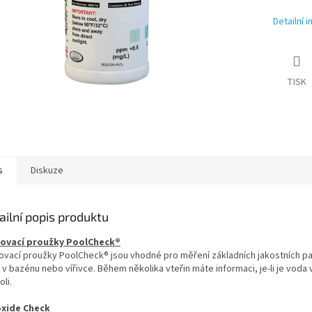
Detailní 
TISK
s
Diskuze
ailní popis produktu
ovací proužky PoolCheck®
ovací proužky PoolCheck® jsou vhodné pro měření základních jakostních p
v bazénu nebo vířivce. Během několika vteřin máte informaci, je-li je voda
oli.
xide Check