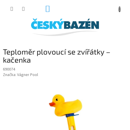
Přejít
NÁKUPNÍ
na
obsah
KOŠÍK
Teploměr plovoucí se zvířátky –
kačenka
690074
Značka:
Vágner Pool