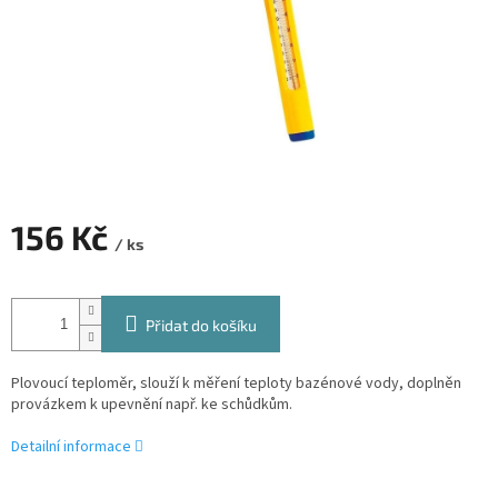
156 Kč
/ ks
Měrná
cena:
Přidat do košíku
Plovoucí teploměr, slouží k měření teploty bazénové vody, doplněn
provázkem k upevnění např. ke schůdkům.
Detailní informace