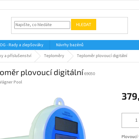
HLEDAT
OG - Rady a zlepšováky
Návrhy bazénů
y a příslušenství
Teploměry
Teploměr plovoucí digitální
oměr plovoucí digitální
69050
Vágner Pool
379
Měrná
cena:
Plovoucí 