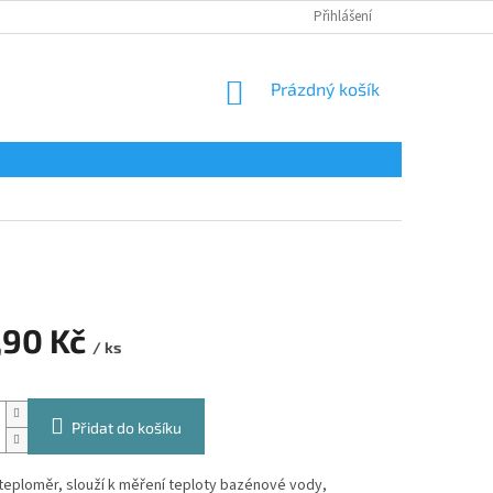
Přihlášení
NÁKUPNÍ
Prázdný košík
KOŠÍK
,90 Kč
/ ks
Přidat do košíku
teploměr, slouží k měření teploty bazénové vody,