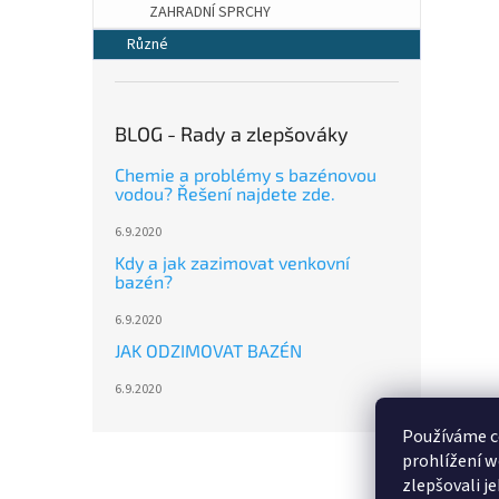
ZAHRADNÍ SPRCHY
Různé
BLOG - Rady a zlepšováky
Chemie a problémy s bazénovou
vodou? Řešení najdete zde.
6.9.2020
Kdy a jak zazimovat venkovní
bazén?
6.9.2020
JAK ODZIMOVAT BAZÉN
6.9.2020
Používáme c
Z
prohlížení w
á
zlepšovali j
p