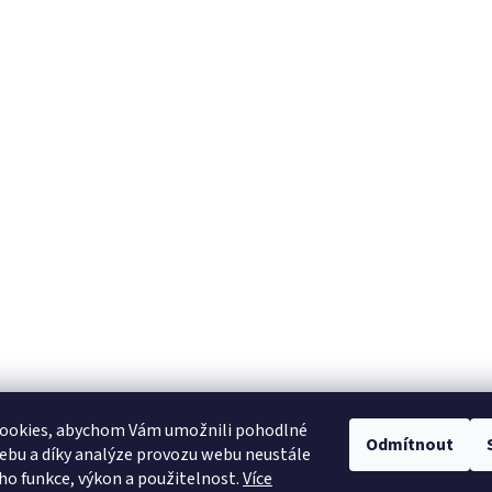
ookies, abychom Vám umožnili pohodlné
Odmítnout
ebu a díky analýze provozu webu neustále
Heureka.cz
eho funkce, výkon a použitelnost.
Více