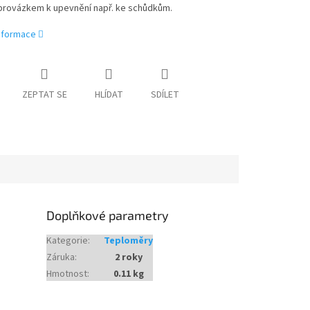
provázkem k upevnění např. ke schůdkům.
informace
ZEPTAT SE
HLÍDAT
SDÍLET
Doplňkové parametry
Kategorie
:
Teploměry
Záruka
:
2 roky
Hmotnost
:
0.11 kg