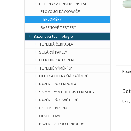
n
DOPLŇKY A PŘÍSLUŠENSTVÍ
e
PLOVOUCÍ DÁVKOVAČE
l
TEPLOMĚRY
BAZÉNOVÉ TESTERY
Bazénová technologie
TEPELNÁ ČERPADLA
SOLÁRNÍ PANELY
ELEKTRICKÁ TOPENÍ
TEPELNÉ VÝMĚNÍKY
Popi
FILTRY A FILTRAČNÍ ZAŘÍZENÍ
BAZÉNOVÁ ČERPADLA
Det
SKIMMERY A DOPOUŠTĚNÍ VODY
BAZÉNOVÁ OSVĚTLENÍ
Ukazu
ČIŠTĚNÍ BAZÉNU
ODVLHČOVAČE
BAZÉNOVÉ PROTIPROUDY