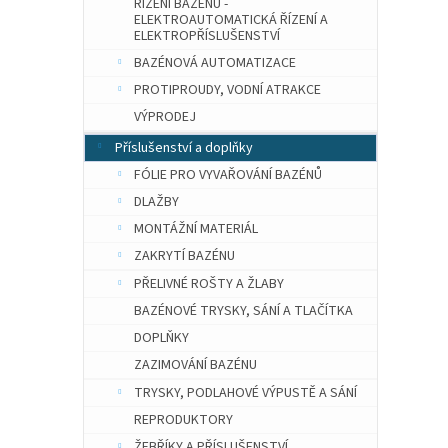
ŘÍZENÍ BAZÉNU -
ELEKTROAUTOMATICKÁ ŘÍZENÍ A
ELEKTROPŘÍSLUŠENSTVÍ
BAZÉNOVÁ AUTOMATIZACE
PROTIPROUDY, VODNÍ ATRAKCE
VÝPRODEJ
Příslušenství a doplňky
FÓLIE PRO VYVAŘOVÁNÍ BAZÉNŮ
DLAŽBY
MONTÁŽNÍ MATERIÁL
ZAKRYTÍ BAZÉNU
PŘELIVNÉ ROŠTY A ŽLABY
BAZÉNOVÉ TRYSKY, SÁNÍ A TLAČÍTKA
DOPLŇKY
ZAZIMOVÁNÍ BAZÉNU
TRYSKY, PODLAHOVÉ VÝPUSTĚ A SÁNÍ
REPRODUKTORY
ŽEBŘÍKY A PŘÍSLUŠENSTVÍ