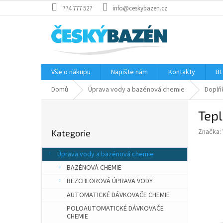
Přejít
774 777 527
info@ceskybazen.cz
na
obsah
Vše o nákupu
Napište nám
Kontakty
BL
Domů
Úprava vody a bazénová chemie
Doplňk
P
Tepl
o
Přeskočit
s
Značka:
Kategorie
kategorie
t
r
Úprava vody a bazénová chemie
a
BAZÉNOVÁ CHEMIE
n
n
BEZCHLOROVÁ ÚPRAVA VODY
í
AUTOMATICKÉ DÁVKOVAČE CHEMIE
p
POLOAUTOMATICKÉ DÁVKOVAČE
a
CHEMIE