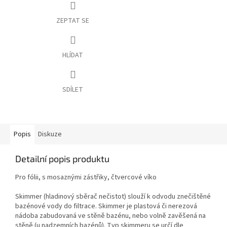
ZEPTAT SE
HLÍDAT
SDÍLET
Popis
Diskuze
Detailní popis produktu
Pro fólii, s mosaznými zástřiky, čtvercové víko
Skimmer (hladinový sběrač nečistot) slouží k odvodu znečištěné
bazénové vody do filtrace. Skimmer je plastová či nerezová
nádoba zabudovaná ve stěně bazénu, nebo volně zavěšená na
stěně (u nadzemních bazénů). Typ skimmeru se určí dle