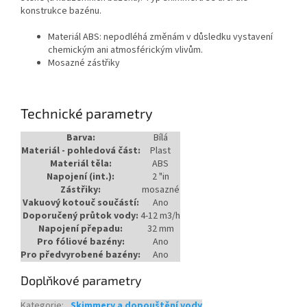
konstrukce bazénu.
Materiál ABS: nepodléhá změnám v důsledku vystavení
chemickým ani atmosférickým vlivům.
Mosazné zástřiky
Technické parametry
Barva:
Bílá
Materiál - pohledová část:
Plast
Materiál těla:
ABS
Napojení (int.):
2 "in
Zástřiky:
mosazné
Vakuový kotouč součástí:
Ano
Doporučený průtok vody:
4-12 m3/h
Napojení přepadu:
32 mm
Pro fóliové bazény:
Ano
Pro předvyrobené bazény:
Ano
Doplňkové parametry
Kategorie
:
Skimmery a dopouštění vody