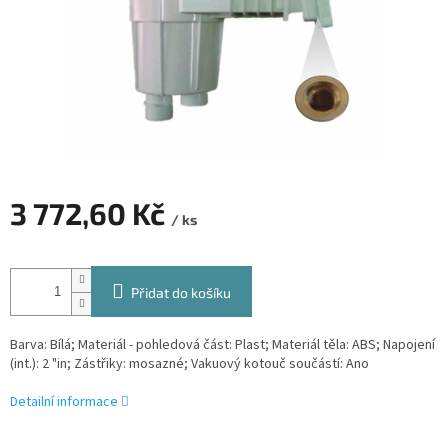
3 772,60 Kč
/ ks
Měrná
cena:
Přidat do košíku
Barva: Bílá; Materiál - pohledová část: Plast; Materiál těla: ABS; Napojení
(int.): 2 "in; Zástřiky: mosazné; Vakuový kotouč součástí: Ano
Detailní informace