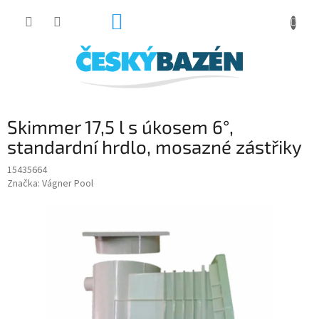
Přejít
NÁKUPNÍ
na
obsah
KOŠÍK
Skimmer 17,5 l s úkosem 6°,
standardní hrdlo, mosazné zástřiky
15435664
Značka:
Vágner Pool