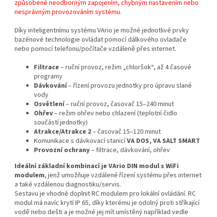
způsobené neodborným zapojením, chybným nastavením nebo
nesprávným provozováním systému.
Díky inteligentnímu systému VArio je možné jednotlivé prvky
bazénové technologie ovládat pomocí dálkového ovladače
nebo pomocí telefonu/počítače vzdáleně přes internet.
Filtrace
– ruční provoz, režim „chloršok“, až 4 časové
programy
Dávkování
– řízení provozu jednotky pro úpravu slané
vody
Osvětlení
– ruční provoz, časovač 15–240 minut
Ohřev
– režim ohřev nebo chlazení (teplotní čidlo
součástí jednotky)
Atrakce/Atrakce 2
– časovač 15–120 minut
Komunikace s dávkovací stanicí
VA DOS, VA SALT SMART
Provozní ochrany
– filtrace, dávkování, ohřev
Ideální základní kombinací je VArio DIN modul s WiFi
modulem
, jenž umožňuje vzdálené řízení systému přes internet
a také vzdálenou diagnostiku/servis.
Sestavu je vhodné doplnit RC modulem pro lokální ovládání. RC
modul má navíc krytí IP 65, díky kterému je odolný proti stříkající
vodě nebo dešti a je možné jej mít umístěný například vedle