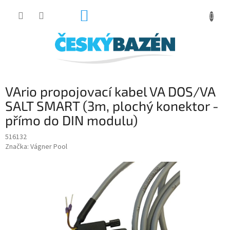
Přejít
NÁKUPNÍ
na
obsah
KOŠÍK
VArio propojovací kabel VA DOS/VA
SALT SMART (3m, plochý konektor -
přímo do DIN modulu)
516132
Značka:
Vágner Pool