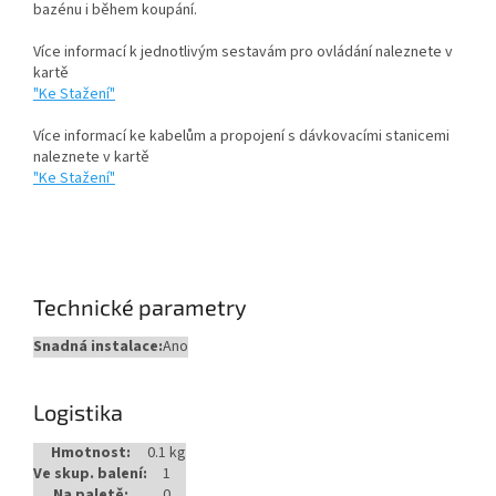
bazénu i během koupání.
Více informací k jednotlivým sestavám pro ovládání naleznete v
kartě
"Ke Stažení"
Více informací ke kabelům a propojení s dávkovacími stanicemi
naleznete v kartě
"Ke Stažení"
Technické parametry
Snadná instalace:
Ano
Logistika
Hmotnost:
0.1 kg
Ve skup. balení:
1
Na paletě:
0