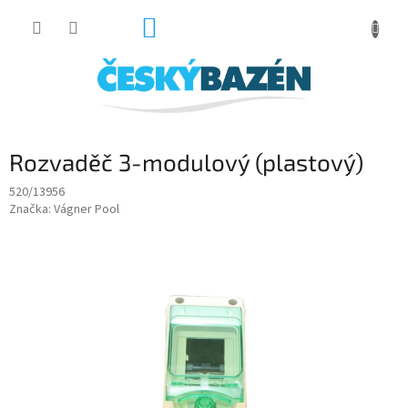
Přejít
NÁKUPNÍ
na
obsah
KOŠÍK
Rozvaděč 3-modulový (plastový)
520/13956
Značka:
Vágner Pool