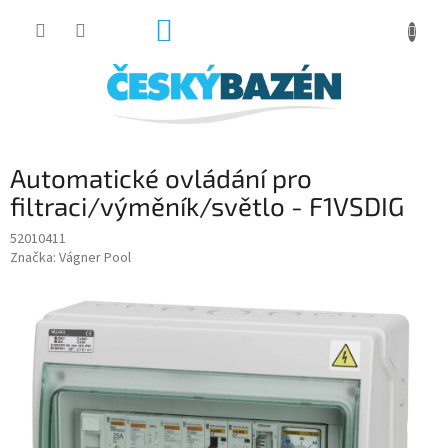
Přejít
NÁKUPNÍ
na
obsah
KOŠÍK
Automatické ovládání pro
filtraci/výměník/světlo - F1VSDIG
52010411
Značka:
Vágner Pool