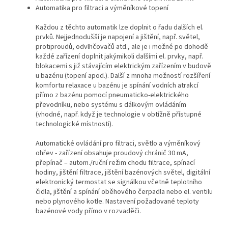
Automatika pro filtraci a výměníkové topení
Každou z těchto automatik lze doplnit o řadu dalších el.
prvků. Nejjednodušší je napojení a jištění, např. světel,
protiproudů, odvlhčovačů atd., ale je i možné po dohodě
každé zařízení doplnit jakýmikoli dalšími el. prvky, např.
blokacemi s již stávajícím elektrickým zařízením v budově
u bazénu (topení apod.). Další z mnoha možností rozšíření
komfortu relaxace u bazénu je spínání vodních atrakcí
přímo z bazénu pomocí pneumaticko-elektrického
převodníku, nebo systému s dálkovým ovládáním
(vhodné, např. když je technologie v obtížně přístupné
technologické místnosti).
Automatické ovládání pro filtraci, světlo a výměníkový
ohřev - zařízení obsahuje proudový chránič 30 mA,
přepínač – autom./ruční režim chodu filtrace, spínací
hodiny, jištění filtrace, jištění bazénových světel, digitální
elektronický termostat se signálkou včetně teplotního
čidla, jištění a spínání oběhového čerpadla nebo el. ventilu
nebo plynového kotle. Nastavení požadované teploty
bazénové vody přímo v rozvaděči.