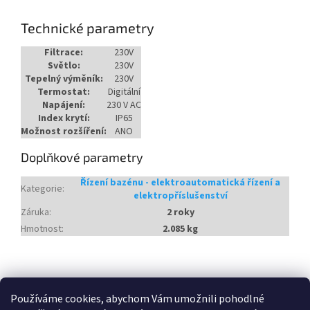
Technické parametry
Filtrace:
230V
Světlo:
230V
Tepelný výměník:
230V
Termostat:
Digitální
Napájení:
230 V AC
Index krytí:
IP65
Možnost rozšíření:
ANO
Doplňkové parametry
Řízení bazénu - elektroautomatická řízení a
Kategorie
:
elektropříslušenství
Záruka
:
2 roky
Hmotnost
:
2.085 kg
Z
á
Heureka.cz
Používáme cookies, abychom Vám umožnili pohodlné
p