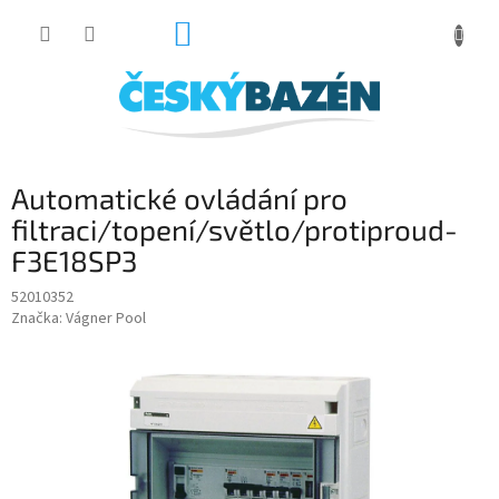
Přejít
NÁKUPNÍ
na
obsah
KOŠÍK
Automatické ovládání pro
filtraci/topení/světlo/protiproud-
F3E18SP3
52010352
Značka:
Vágner Pool