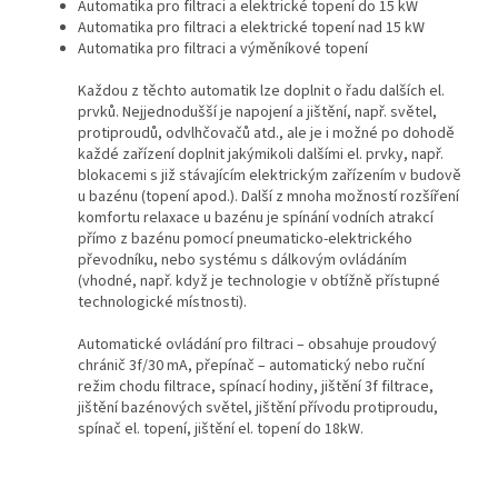
Automatika pro filtraci a elektrické topení do 15 kW
Automatika pro filtraci a elektrické topení nad 15 kW
Automatika pro filtraci a výměníkové topení
Každou z těchto automatik lze doplnit o řadu dalších el.
prvků. Nejjednodušší je napojení a jištění, např. světel,
protiproudů, odvlhčovačů atd., ale je i možné po dohodě
každé zařízení doplnit jakýmikoli dalšími el. prvky, např.
blokacemi s již stávajícím elektrickým zařízením v budově
u bazénu (topení apod.). Další z mnoha možností rozšíření
komfortu relaxace u bazénu je spínání vodních atrakcí
přímo z bazénu pomocí pneumaticko-elektrického
převodníku, nebo systému s dálkovým ovládáním
(vhodné, např. když je technologie v obtížně přístupné
technologické místnosti).
Automatické ovládání pro filtraci – obsahuje proudový
chránič 3f/30 mA, přepínač – automatický nebo ruční
režim chodu filtrace, spínací hodiny, jištění 3f filtrace,
jištění bazénových světel, jištění přívodu protiproudu,
spínač el. topení, jištění el. topení do 18kW.