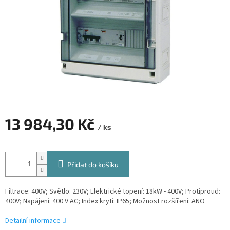
13 984,30 Kč
/ ks
Měrná
cena:
Přidat do košíku
Filtrace: 400V; Světlo: 230V; Elektrické topení: 18kW - 400V; Protiproud:
400V; Napájení: 400 V AC; Index krytí: IP65; Možnost rozšíření: ANO
Detailní informace