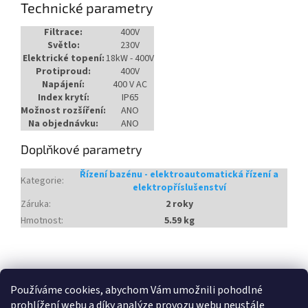
Technické parametry
Filtrace:
400V
Světlo:
230V
Elektrické topení:
18kW - 400V
Protiproud:
400V
Napájení:
400 V AC
Index krytí:
IP65
Možnost rozšíření:
ANO
Na objednávku:
ANO
Doplňkové parametry
Řízení bazénu - elektroautomatická řízení a
Kategorie
:
elektropříslušenství
Záruka
:
2 roky
Hmotnost
:
5.59 kg
Z
á
Heureka.cz
Používáme cookies, abychom Vám umožnili pohodlné
p
prohlížení webu a díky analýze provozu webu neustále
a