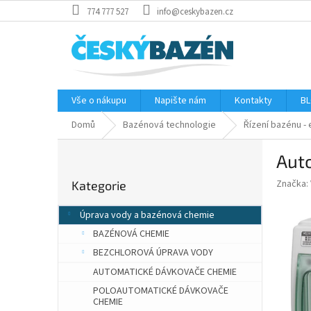
Přejít
774 777 527
info@ceskybazen.cz
na
obsah
Vše o nákupu
Napište nám
Kontakty
BL
Domů
Bazénová technologie
Řízení bazénu - 
P
Auto
o
Přeskočit
s
Značka:
Kategorie
kategorie
t
r
Úprava vody a bazénová chemie
a
BAZÉNOVÁ CHEMIE
n
n
BEZCHLOROVÁ ÚPRAVA VODY
í
AUTOMATICKÉ DÁVKOVAČE CHEMIE
p
POLOAUTOMATICKÉ DÁVKOVAČE
a
CHEMIE