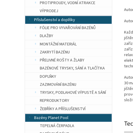
PROTIPROUDY, VODNÍ ATRAKCE
Autom
VÝPRODEJ
Příslušenství a doplňky
Auto
FÓLIE PRO VYVAŘOVÁNÍ BAZÉNŮ
Každo
DLAŽBY
jiště
zaříz
MONTÁŽNÍ MATERIÁL
zaří
ZAKRYTÍ BAZÉNU
rela
PŘELIVNÉ ROŠTY A ŽLABY
elek
tech
BAZÉNOVÉ TRYSKY, SÁNÍ A TLAČÍTKA
DOPLŇKY
Autom
30 m
ZAZIMOVÁNÍ BAZÉNU
jiště
TRYSKY, PODLAHOVÉ VÝPUSTĚ A SÁNÍ
prov
složi
REPRODUKTORY
ŽEBŘÍKY A PŘÍSLUŠENSTVÍ
Bazény Planet Pool
Te
TEPELNÁ ČERPADLA