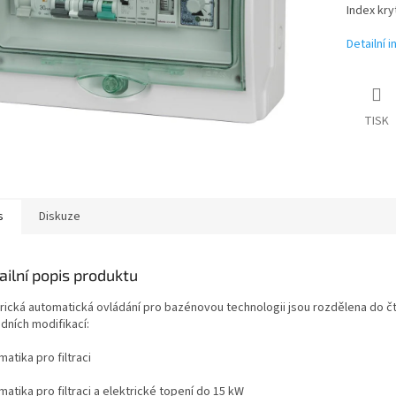
Index kry
Detailní 
TISK
s
Diskuze
ailní popis produktu
trická automatická ovládání pro bazénovou technologii jsou rozdělena do č
dních modifikací:
atika pro filtraci
atika pro filtraci a elektrické topení do 15 kW