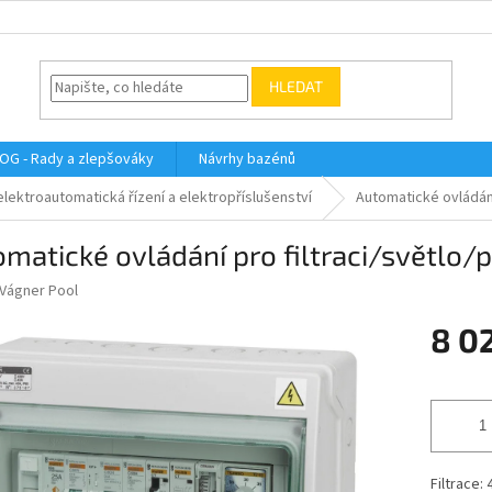
HLEDAT
OG - Rady a zlepšováky
Návrhy bazénů
elektroautomatická řízení a elektropříslušenství
Automatické ovládání
matické ovládání pro filtraci/světlo/
Vágner Pool
8 0
Měrná
cena:
Filtrace: