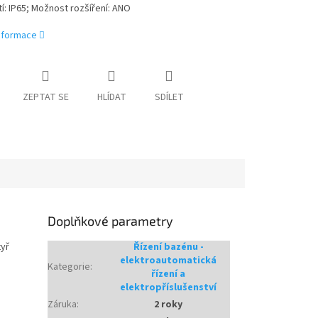
tí: IP65; Možnost rozšíření: ANO
informace
ZEPTAT SE
HLÍDAT
SDÍLET
Doplňkové parametry
tyř
Řízení bazénu -
elektroautomatická
Kategorie
:
řízení a
elektropříslušenství
Záruka
:
2 roky