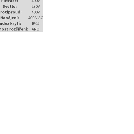
Filtrace:
400V
Světlo:
230V
rotiproud:
400V
Napájení:
400 V AC
Index krytí:
IP65
ost rozšíření:
ANO