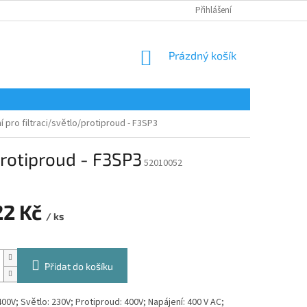
Přihlášení
NÁKUPNÍ
Prázdný košík
KOŠÍK
 pro filtraci/světlo/protiproud - F3SP3
protiproud - F3SP3
52010052
22 Kč
/ ks
Přidat do košíku
 400V; Světlo: 230V; Protiproud: 400V; Napájení: 400 V AC;