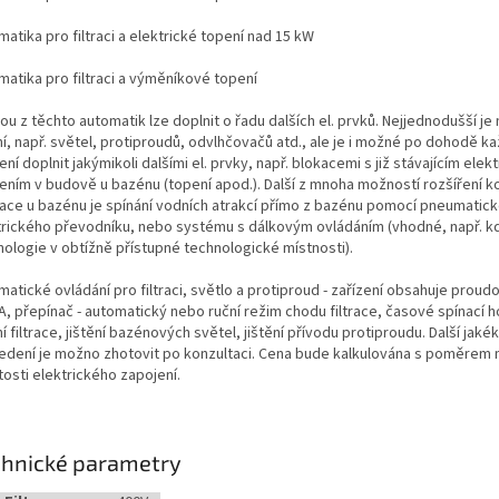
atika pro filtraci a elektrické topení nad 15 kW
matika pro filtraci a výměníkové topení
u z těchto automatik lze doplnit o řadu dalších el. prvků. Nejjednodušší je 
ní, např. světel, protiproudů, odvlhčovačů atd., ale je i možné po dohodě k
ení doplnit jakýmikoli dalšími el. prvky, např. blokacemi s již stávajícím elek
zením v budově u bazénu (topení apod.). Další z mnoha možností rozšíření 
xace u bazénu je spínání vodních atrakcí přímo z bazénu pomocí pneumatick
trického převodníku, nebo systému s dálkovým ovládáním (vhodné, např. kd
nologie v obtížně přístupné technologické místnosti).
atické ovládání pro filtraci, světlo a protiproud - zařízení obsahuje proud
A, přepínač - automatický nebo ruční režim chodu filtrace, časové spínací h
ní filtrace, jištění bazénových světel, jištění přívodu protiproudu. Další jakék
edení je možno zhotovit po konzultaci. Cena bude kalkulována s poměrem m
tosti elektrického zapojení.
chnické parametry