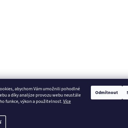
ookies, abychom Vám umožnili pohodlné
Odmítnout
ebu a díky analýze provozu webu neustále
Heureka.cz
eho funkce, výkon a použitelnost.
Více
í
pravit nastavení cookies