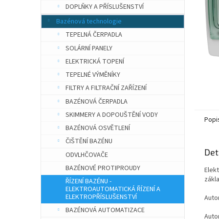
n
DOPLŇKY A PŘÍSLUŠENSTVÍ
e
Bazénová technologie
l
TEPELNÁ ČERPADLA
SOLÁRNÍ PANELY
ELEKTRICKÁ TOPENÍ
TEPELNÉ VÝMĚNÍKY
FILTRY A FILTRAČNÍ ZAŘÍZENÍ
BAZÉNOVÁ ČERPADLA
SKIMMERY A DOPOUŠTĚNÍ VODY
Popi
BAZÉNOVÁ OSVĚTLENÍ
ČIŠTĚNÍ BAZÉNU
Det
ODVLHČOVAČE
BAZÉNOVÉ PROTIPROUDY
Elek
zákla
ŘÍZENÍ BAZÉNU -
ELEKTROAUTOMATICKÁ ŘÍZENÍ A
ELEKTROPŘÍSLUŠENSTVÍ
Autom
BAZÉNOVÁ AUTOMATIZACE
Autom