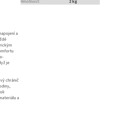
Hmotnost
:
2 kg
napojení a
aždé
trickým
komfortu
o-
yž je
ový chránič
odiny,
oli
ateriálu a