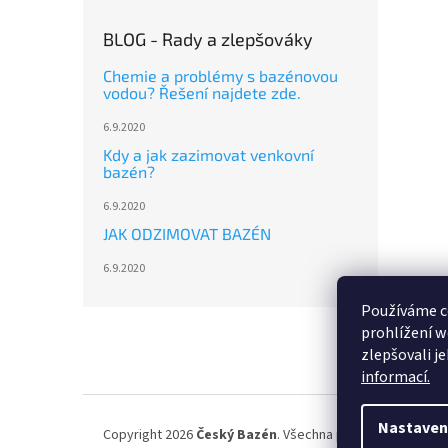
BLOG - Rady a zlepšováky
Chemie a problémy s bazénovou
vodou? Řešení najdete zde.
6.9.2020
Kdy a jak zazimovat venkovní
bazén?
6.9.2020
JAK ODZIMOVAT BAZÉN
6.9.2020
Používáme c
Z
prohlížení w
á
zlepšovali j
p
informací.
a
t
í
Nastaven
Copyright 2026
Český Bazén
. Všechna práva vyhrazena.
U