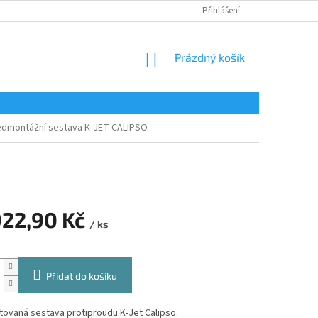
Přihlášení
NÁKUPNÍ
Prázdný košík
KOŠÍK
edmontážní sestava K-JET CALIPSO
922,90 Kč
/ ks
Přidat do košíku
ovaná sestava protiproudu K-Jet Calipso.