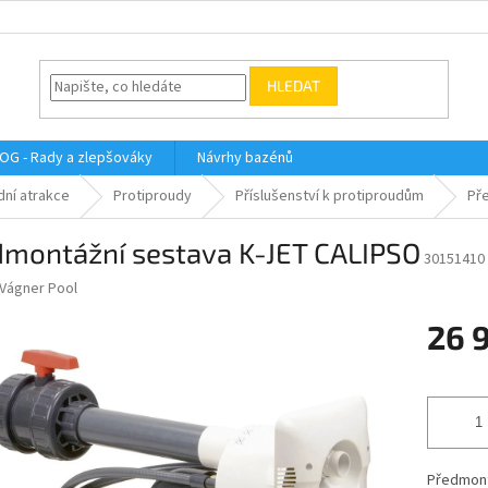
HLEDAT
OG - Rady a zlepšováky
Návrhy bazénů
dní atrakce
Protiproudy
Příslušenství k protiproudům
Př
dmontážní sestava K-JET CALIPSO
30151410
Vágner Pool
26 
Měrná
cena:
Předmont