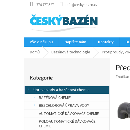
Přejít
774 777 527
info@ceskybazen.cz
na
obsah
Vše o nákupu
Napište nám
Kontakty
BL
Domů
Bazénová technologie
Protiproudy, vo
P
Pře
o
Přeskočit
s
Značka:
Kategorie
kategorie
t
r
Úprava vody a bazénová chemie
a
BAZÉNOVÁ CHEMIE
n
n
BEZCHLOROVÁ ÚPRAVA VODY
í
AUTOMATICKÉ DÁVKOVAČE CHEMIE
p
POLOAUTOMATICKÉ DÁVKOVAČE
a
CHEMIE