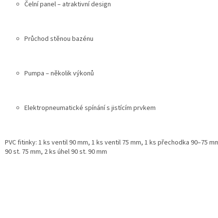
Čelní panel – atraktivní design
Průchod stěnou bazénu
Pumpa – několik výkonů
Elektropneumatické spínání s jistícím prvkem
PVC fitinky: 1 ks ventil 90 mm, 1 ks ventil 75 mm, 1 ks přechodka 90–75 mm
90 st. 75 mm, 2 ks úhel 90 st. 90 mm