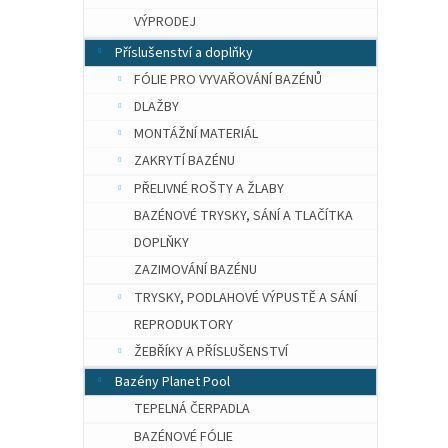
VÝPRODEJ
Příslušenství a doplňky
FÓLIE PRO VYVAŘOVÁNÍ BAZÉNŮ
DLAŽBY
MONTÁŽNÍ MATERIÁL
ZAKRYTÍ BAZÉNU
PŘELIVNÉ ROŠTY A ŽLABY
BAZÉNOVÉ TRYSKY, SÁNÍ A TLAČÍTKA
DOPLŇKY
ZAZIMOVÁNÍ BAZÉNU
TRYSKY, PODLAHOVÉ VÝPUSTĚ A SÁNÍ
REPRODUKTORY
ŽEBŘÍKY A PŘÍSLUŠENSTVÍ
Bazény Planet Pool
TEPELNÁ ČERPADLA
BAZÉNOVÉ FÓLIE