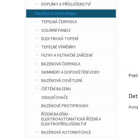
n
DOPLŇKY A PŘÍSLUŠENSTVÍ
e
Bazénová technologie
l
TEPELNÁ ČERPADLA
SOLÁRNÍ PANELY
ELEKTRICKÁ TOPENÍ
TEPELNÉ VÝMĚNÍKY
FILTRY A FILTRAČNÍ ZAŘÍZENÍ
BAZÉNOVÁ ČERPADLA
SKIMMERY A DOPOUŠTĚNÍ VODY
Popi
BAZÉNOVÁ OSVĚTLENÍ
ČIŠTĚNÍ BAZÉNU
Det
ODVLHČOVAČE
BAZÉNOVÉ PROTIPROUDY
Komp
ŘÍZENÍ BAZÉNU -
ELEKTROAUTOMATICKÁ ŘÍZENÍ A
ELEKTROPŘÍSLUŠENSTVÍ
BAZÉNOVÁ AUTOMATIZACE