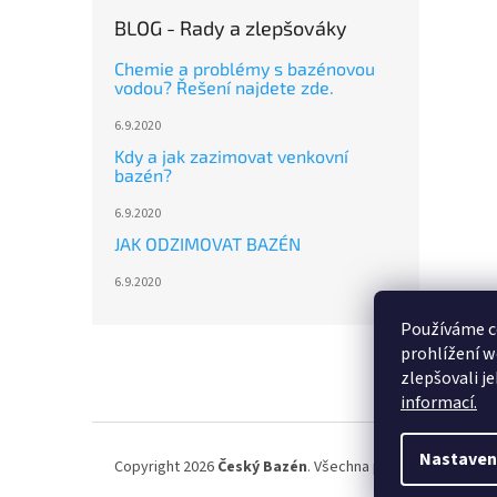
BLOG - Rady a zlepšováky
Chemie a problémy s bazénovou
vodou? Řešení najdete zde.
6.9.2020
Kdy a jak zazimovat venkovní
bazén?
6.9.2020
JAK ODZIMOVAT BAZÉN
6.9.2020
Používáme c
Z
prohlížení w
á
zlepšovali j
p
informací.
a
t
í
Nastaven
Copyright 2026
Český Bazén
. Všechna práva vyhrazena.
U