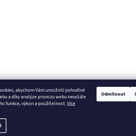
ookies, abychom Vám umožnili pohodlné
Odmítnout
ebu a díky analýze provozu webu neustále
Heureka.cz
eho funkce, výkon a použitelnost.
Více
í
pravit nastavení cookies