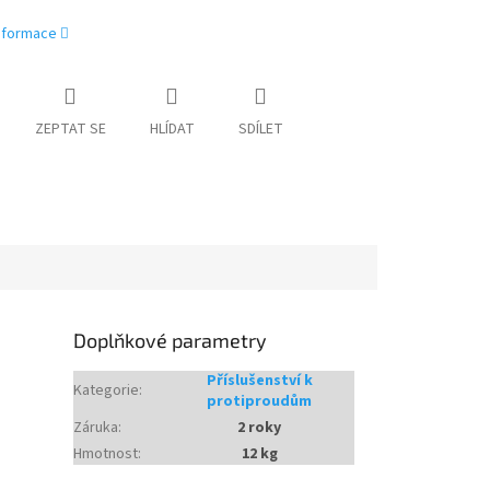
informace
ZEPTAT SE
HLÍDAT
SDÍLET
Doplňkové parametry
Příslušenství k
Kategorie
:
protiproudům
Záruka
:
2 roky
Hmotnost
:
12 kg