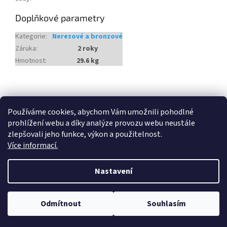
Doplňkové parametry
Kategorie
:
Nerezové a bronzové
Záruka
:
2 roky
Hmotnost
:
29.6 kg
Z
á
Heureka.cz
p
Používáme cookies, abychom Vám umožnili pohodlné
a
prohlížení webu a díky analýze provozu webu neustále
t
zlepšovali jeho funkce, výkon a použitelnost.
í
Více informací.
Vytvořil Shoptet
Nastavení
Copyright 2026
Český Bazén
. Všechna práva vyhrazena.
Odmítnout
Souhlasím
Upravit nastavení cookies