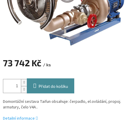
73 742 Kč
/ ks
Měrná
cena:
Přidat do košíku
Domontážní sestava Taifun obsahuje: čerpadlo, el.ovládání, propoj.
armatury, čelo V4A..
Detailní informace