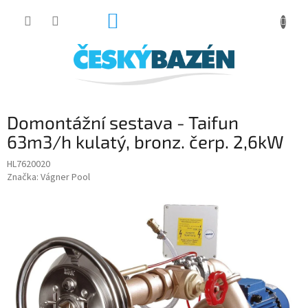
Přejít
NÁKUPNÍ
na
obsah
KOŠÍK
Domontážní sestava - Taifun
63m3/h kulatý, bronz. čerp. 2,6kW
HL7620020
Značka:
Vágner Pool