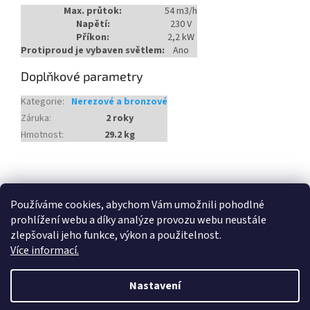
Max. průtok:
54 m3/h
Napětí:
230 V
Příkon:
2,2 kW
Protiproud je vybaven světlem:
Ano
Doplňkové parametry
Kategorie
:
Nerezové a bronzové
Záruka
:
2 roky
Hmotnost
:
29.2 kg
Z
á
Heureka.cz
Používáme cookies, abychom Vám umožnili pohodlné
p
prohlížení webu a díky analýze provozu webu neustále
a
zlepšovali jeho funkce, výkon a použitelnost.
t
Více informací.
í
Vytvořil Shoptet
Nastavení