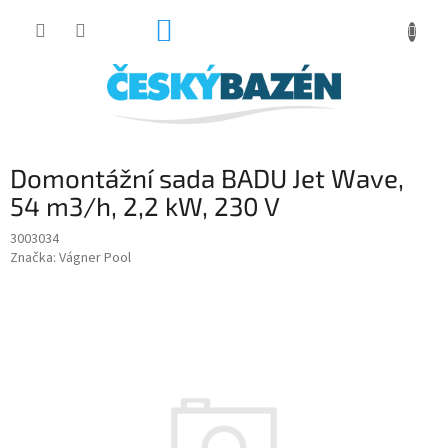
Přejít
NÁKUPNÍ
na
obsah
KOŠÍK
Domontážní sada BADU Jet Wave,
54 m3/h, 2,2 kW, 230 V
3003034
Značka:
Vágner Pool