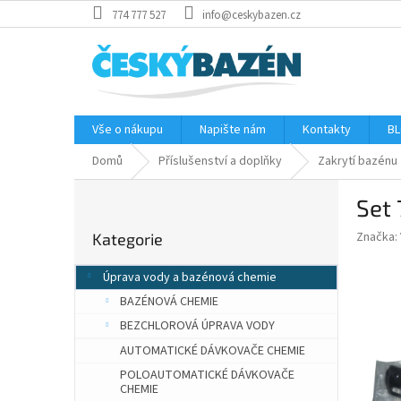
Přejít
774 777 527
info@ceskybazen.cz
na
obsah
Vše o nákupu
Napište nám
Kontakty
BL
Domů
Příslušenství a doplňky
Zakrytí bazénu
P
Set 
o
Přeskočit
s
Značka:
Kategorie
kategorie
t
r
Úprava vody a bazénová chemie
a
BAZÉNOVÁ CHEMIE
n
n
BEZCHLOROVÁ ÚPRAVA VODY
í
AUTOMATICKÉ DÁVKOVAČE CHEMIE
p
POLOAUTOMATICKÉ DÁVKOVAČE
a
CHEMIE