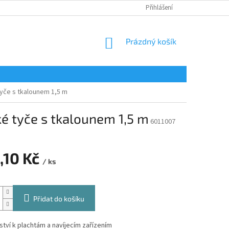
Přihlášení
NÁKUPNÍ
Prázdný košík
KOŠÍK
tyče s tkalounem 1,5 m
ké tyče s tkalounem 1,5 m
6011007
,10 Kč
/ ks
Přidat do košíku
ství k plachtám a navíjecím zařízením