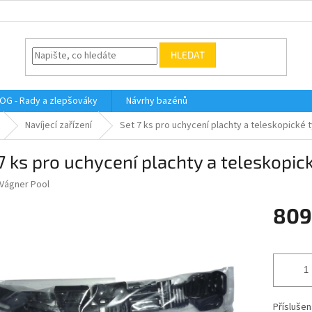
HLEDAT
OG - Rady a zlepšováky
Návrhy bazénů
Navíjecí zařízení
Set 7 ks pro uchycení plachty a teleskopické 
7 ks pro uchycení plachty a teleskopic
Vágner Pool
809
Měrná
cena:
Příslušen