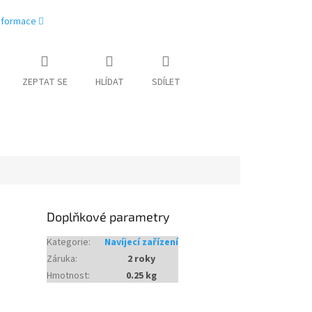
informace
ZEPTAT SE
HLÍDAT
SDÍLET
Doplňkové parametry
Kategorie
:
Navíjecí zařízení
Záruka
:
2 roky
Hmotnost
:
0.25 kg