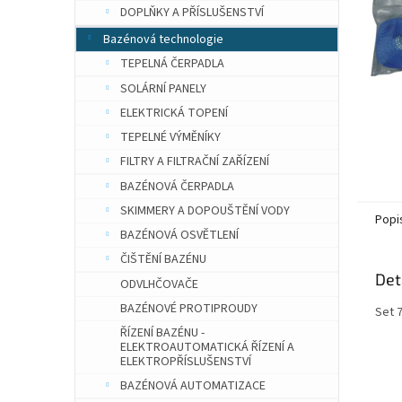
n
DOPLŇKY A PŘÍSLUŠENSTVÍ
e
Bazénová technologie
l
TEPELNÁ ČERPADLA
SOLÁRNÍ PANELY
ELEKTRICKÁ TOPENÍ
TEPELNÉ VÝMĚNÍKY
FILTRY A FILTRAČNÍ ZAŘÍZENÍ
BAZÉNOVÁ ČERPADLA
SKIMMERY A DOPOUŠTĚNÍ VODY
Popi
BAZÉNOVÁ OSVĚTLENÍ
ČIŠTĚNÍ BAZÉNU
Det
ODVLHČOVAČE
BAZÉNOVÉ PROTIPROUDY
Set 
ŘÍZENÍ BAZÉNU -
ELEKTROAUTOMATICKÁ ŘÍZENÍ A
ELEKTROPŘÍSLUŠENSTVÍ
BAZÉNOVÁ AUTOMATIZACE