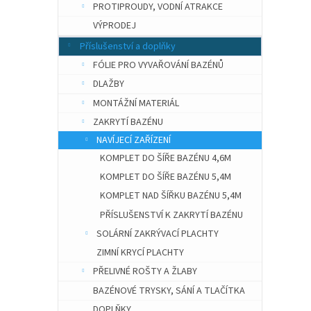
PROTIPROUDY, VODNÍ ATRAKCE
VÝPRODEJ
Příslušenství a doplňky
FÓLIE PRO VYVAŘOVÁNÍ BAZÉNŮ
DLAŽBY
MONTÁŽNÍ MATERIÁL
ZAKRYTÍ BAZÉNU
NAVÍJECÍ ZAŘÍZENÍ
KOMPLET DO ŠÍŘE BAZÉNU 4,6M
KOMPLET DO ŠÍŘE BAZÉNU 5,4M
KOMPLET NAD ŠÍŘKU BAZÉNU 5,4M
PŘÍSLUŠENSTVÍ K ZAKRYTÍ BAZÉNU
SOLÁRNÍ ZAKRÝVACÍ PLACHTY
ZIMNÍ KRYCÍ PLACHTY
PŘELIVNÉ ROŠTY A ŽLABY
BAZÉNOVÉ TRYSKY, SÁNÍ A TLAČÍTKA
DOPLŇKY