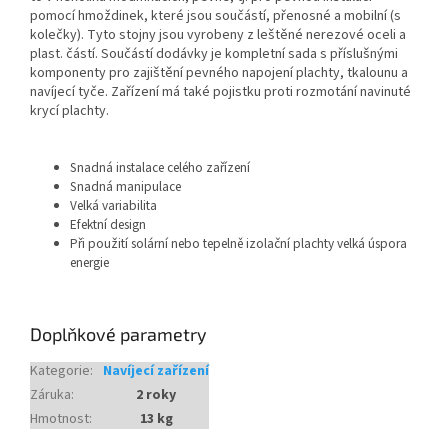
pomocí hmoždinek, které jsou součástí, přenosné a mobilní (s
kolečky). Tyto stojny jsou vyrobeny z leštěné nerezové oceli a
plast. částí. Součástí dodávky je kompletní sada s příslušnými
komponenty pro zajištění pevného napojení plachty, tkalounu a
navíjecí tyče. Zařízení má také pojistku proti rozmotání navinuté
krycí plachty.
Snadná instalace celého zařízení
Snadná manipulace
Velká variabilita
Efektní design
Při použití solární nebo tepelně izolační plachty velká úspora
energie
Doplňkové parametry
Kategorie
:
Navíjecí zařízení
Záruka
:
2 roky
Hmotnost
:
13 kg