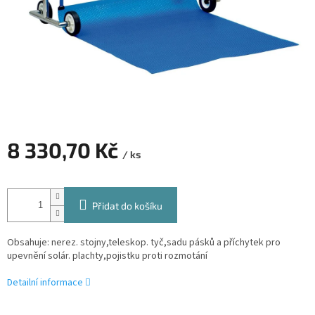
8 330,70 Kč
/ ks
Měrná
cena:
Přidat do košíku
Obsahuje: nerez. stojny,teleskop. tyč,sadu pásků a příchytek pro
upevnění solár. plachty,pojistku proti rozmotání
Detailní informace