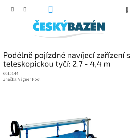
Přejít
NÁKUPNÍ
na
obsah
KOŠÍK
Podélně pojízdné navíjecí zařízení s
teleskopickou tyčí: 2,7 - 4,4 m
6015144
Značka:
Vágner Pool