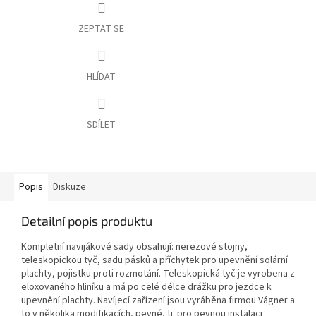
ZEPTAT SE
HLÍDAT
SDÍLET
Popis
Diskuze
Detailní popis produktu
Kompletní navijákové sady obsahují: nerezové stojny,
teleskopickou tyč, sadu pásků a příchytek pro upevnění solární
plachty, pojistku proti rozmotání. Teleskopická tyč je vyrobena z
eloxovaného hliníku a má po celé délce drážku pro jezdce k
upevnění plachty. Navíjecí zařízení jsou vyráběna firmou Vágner a
to v několika modifikacích, pevné, tj. pro pevnou instalaci