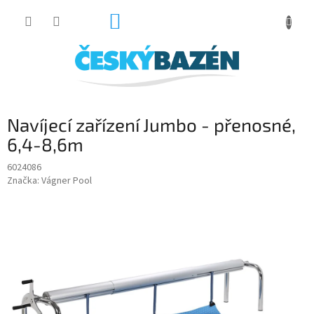
Přejít
NÁKUPNÍ
na
obsah
KOŠÍK
Navíjecí zařízení Jumbo - přenosné,
6,4-8,6m
6024086
Značka:
Vágner Pool