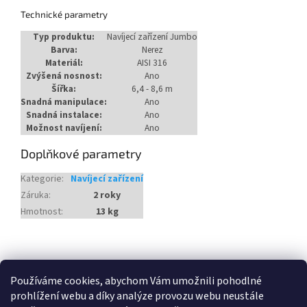
Technické parametry
Typ produktu:
Navíjecí zařízení Jumbo
Barva:
Nerez
Materiál:
AISI 316
Zvýšená nosnost:
Ano
Šířka:
6,4 - 8,6 m
Snadná manipulace:
Ano
Snadná instalace:
Ano
Možnost navíjení:
Ano
Doplňkové parametry
Kategorie
:
Navíjecí zařízení
Záruka
:
2 roky
Hmotnost
:
13 kg
Z
á
Heureka.cz
Používáme cookies, abychom Vám umožnili pohodlné
p
prohlížení webu a díky analýze provozu webu neustále
a