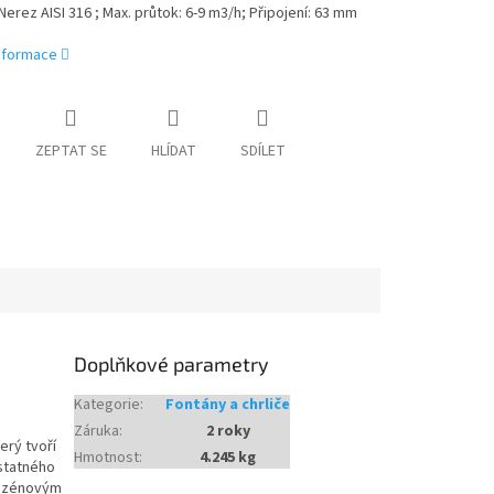
 Nerez AISI 316 ; Max. průtok: 6-9 m3/h; Připojení: 63 mm
informace
ZEPTAT SE
HLÍDAT
SDÍLET
Doplňkové parametry
Kategorie
:
Fontány a chrliče
Záruka
:
2 roky
erý tvoří
Hmotnost
:
4.245 kg
ostatného
bazénovým