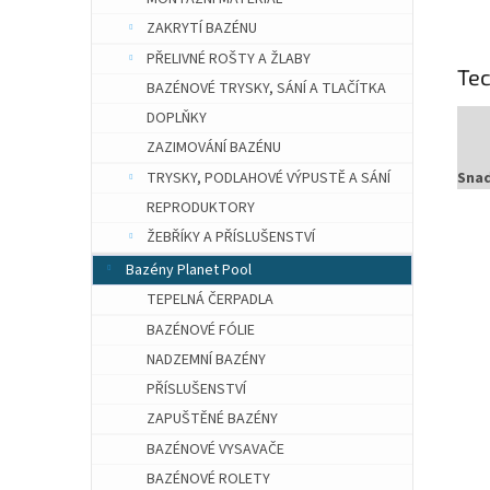
ZAKRYTÍ BAZÉNU
PŘELIVNÉ ROŠTY A ŽLABY
Te
BAZÉNOVÉ TRYSKY, SÁNÍ A TLAČÍTKA
DOPLŇKY
ZAZIMOVÁNÍ BAZÉNU
TRYSKY, PODLAHOVÉ VÝPUSTĚ A SÁNÍ
Snad
REPRODUKTORY
ŽEBŘÍKY A PŘÍSLUŠENSTVÍ
Bazény Planet Pool
TEPELNÁ ČERPADLA
BAZÉNOVÉ FÓLIE
NADZEMNÍ BAZÉNY
PŘÍSLUŠENSTVÍ
ZAPUŠTĚNÉ BAZÉNY
BAZÉNOVÉ VYSAVAČE
BAZÉNOVÉ ROLETY