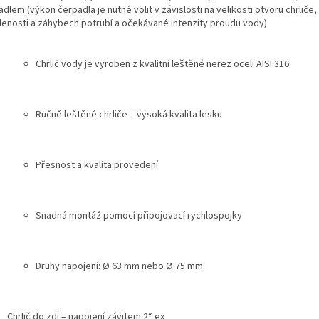
dlem (výkon čerpadla je nutné volit v závislosti na velikosti otvoru chrliče,
lenosti a záhybech potrubí a očekávané intenzity proudu vody)
Chrlič vody je vyroben z kvalitní leštěné nerez oceli AISI 316
Ručně leštěné chrliče = vysoká kvalita lesku
Přesnost a kvalita provedení
Snadná montáž pomocí připojovací rychlospojky
Druhy napojení: Ø 63 mm nebo Ø 75 mm
Chrlič do zdi – napojení závitem 2“ ex