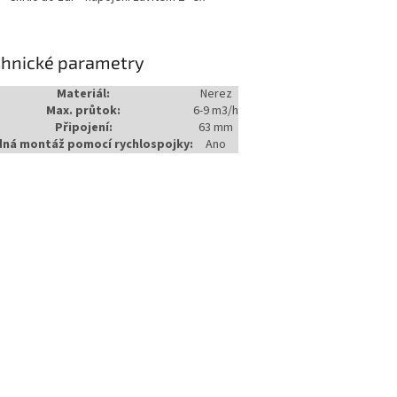
chnické parametry
Materiál:
Nerez
Max. průtok:
6-9 m3/h
Připojení:
63 mm
ná montáž pomocí rychlospojky:
Ano