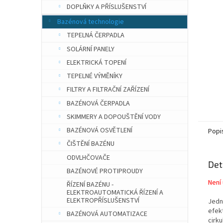
n
DOPLŇKY A PŘÍSLUŠENSTVÍ
e
Bazénová technologie
l
TEPELNÁ ČERPADLA
SOLÁRNÍ PANELY
ELEKTRICKÁ TOPENÍ
TEPELNÉ VÝMĚNÍKY
FILTRY A FILTRAČNÍ ZAŘÍZENÍ
BAZÉNOVÁ ČERPADLA
SKIMMERY A DOPOUŠTĚNÍ VODY
BAZÉNOVÁ OSVĚTLENÍ
Popi
ČIŠTĚNÍ BAZÉNU
ODVLHČOVAČE
Det
BAZÉNOVÉ PROTIPROUDY
Není
ŘÍZENÍ BAZÉNU -
ELEKTROAUTOMATICKÁ ŘÍZENÍ A
ELEKTROPŘÍSLUŠENSTVÍ
Jedn
efek
BAZÉNOVÁ AUTOMATIZACE
cirk