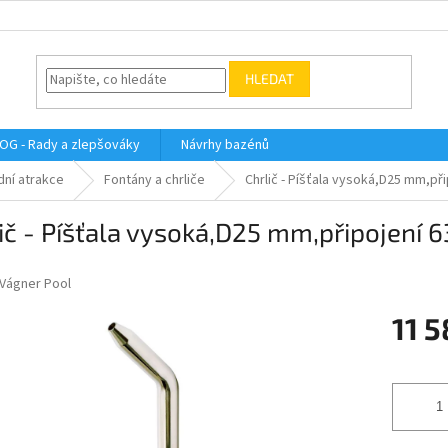
HLEDAT
OG - Rady a zlepšováky
Návrhy bazénů
dní atrakce
Fontány a chrliče
Chrlič - Píšťala vysoká,D25 mm,př
ič - Píšťala vysoká,D25 mm,připojení 
Vágner Pool
11 
Měrná
cena: