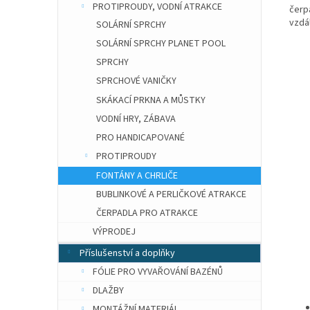
PROTIPROUDY, VODNÍ ATRAKCE
čerpa
vzdá
SOLÁRNÍ SPRCHY
SOLÁRNÍ SPRCHY PLANET POOL
SPRCHY
SPRCHOVÉ VANIČKY
SKÁKACÍ PRKNA A MŮSTKY
VODNÍ HRY, ZÁBAVA
PRO HANDICAPOVANÉ
PROTIPROUDY
FONTÁNY A CHRLIČE
BUBLINKOVÉ A PERLIČKOVÉ ATRAKCE
ČERPADLA PRO ATRAKCE
VÝPRODEJ
Příslušenství a doplňky
FÓLIE PRO VYVAŘOVÁNÍ BAZÉNŮ
DLAŽBY
MONTÁŽNÍ MATERIÁL