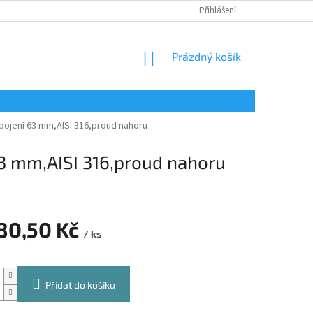
Přihlášení
NÁKUPNÍ
Prázdný košík
KOŠÍK
ipojení 63 mm,AISI 316,proud nahoru
63 mm,AISI 316,proud nahoru
580,50 Kč
/ ks
Přidat do košíku