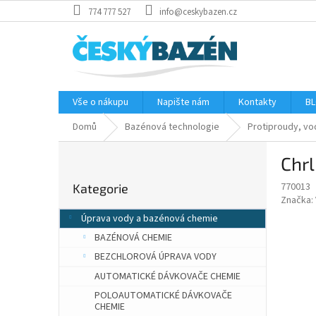
Přejít
774 777 527
info@ceskybazen.cz
na
obsah
Vše o nákupu
Napište nám
Kontakty
BL
Domů
Bazénová technologie
Protiproudy, vo
P
Chrl
o
Přeskočit
s
770013
Kategorie
kategorie
t
Značka:
r
Úprava vody a bazénová chemie
a
BAZÉNOVÁ CHEMIE
n
n
BEZCHLOROVÁ ÚPRAVA VODY
í
AUTOMATICKÉ DÁVKOVAČE CHEMIE
p
POLOAUTOMATICKÉ DÁVKOVAČE
a
CHEMIE