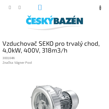
Přejít
NÁKUPNÍ
na
obsah
KOŠÍK
Vzduchovač SEKO pro trvalý chod,
4,0kW, 400V, 318m3/h
300184N
Značka:
Vágner Pool