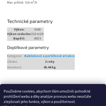
3
Max. průtok: 318 m
/h
Technické parametry
Výkon:
4 kW
Výkon vzduchu:
318 m3/h
Napětí:
400 V
Doplňkové parametry
Kategorie
:
Bublinkové a perličkové atrakce
Záruka
:
2 roky
Hmotnost
:
45.44 kg
Z
á
Heureka.cz
Používáme cookies, abychom Vám umožnili pohodlné
p
prohlížení webu a díky analýze provozu webu neustále
a
zlepšovali jeho funkce, výkon a použitelnost.
t