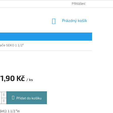
Přihlášení
NÁKUPNÍ
Prázdný košík
KOŠÍK
vače SEKO 1 1/2"
71,90 Kč
/ ks
Přidat do košíku
int.): 1 1/2 "in