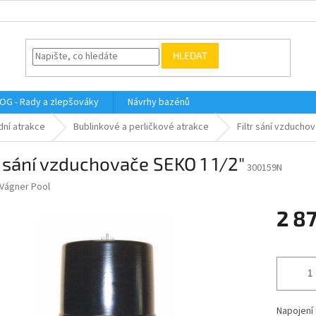
HLEDAT
OG - Rady a zlepšováky
Návrhy bazénů
dní atrakce
Bublinkové a perličkové atrakce
Filtr sání vzducho
r sání vzduchovače SEKO 1 1/2"
300159N
Vágner Pool
2 8
Měrná
cena:
Napojení (