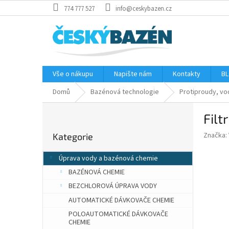
Přejít
774 777 527
info@ceskybazen.cz
na
obsah
Vše o nákupu
Napište nám
Kontakty
BL
Domů
Bazénová technologie
Protiproudy, vo
P
Filt
o
Přeskočit
s
Značka:
Kategorie
kategorie
t
r
Úprava vody a bazénová chemie
a
BAZÉNOVÁ CHEMIE
n
n
BEZCHLOROVÁ ÚPRAVA VODY
í
AUTOMATICKÉ DÁVKOVAČE CHEMIE
p
POLOAUTOMATICKÉ DÁVKOVAČE
a
CHEMIE