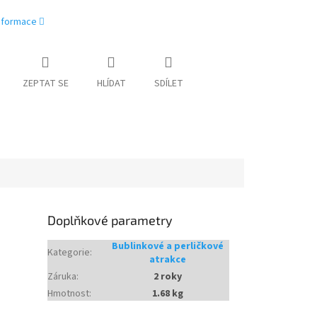
informace
ZEPTAT SE
HLÍDAT
SDÍLET
Doplňkové parametry
Bublinkové a perličkové
Kategorie
:
atrakce
Záruka
:
2 roky
Hmotnost
:
1.68 kg