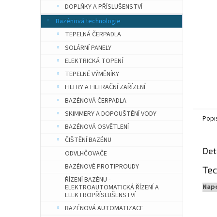
n
DOPLŇKY A PŘÍSLUŠENSTVÍ
e
Bazénová technologie
l
TEPELNÁ ČERPADLA
SOLÁRNÍ PANELY
ELEKTRICKÁ TOPENÍ
TEPELNÉ VÝMĚNÍKY
FILTRY A FILTRAČNÍ ZAŘÍZENÍ
BAZÉNOVÁ ČERPADLA
SKIMMERY A DOPOUŠTĚNÍ VODY
Popi
BAZÉNOVÁ OSVĚTLENÍ
ČIŠTĚNÍ BAZÉNU
Det
ODVLHČOVAČE
BAZÉNOVÉ PROTIPROUDY
Te
ŘÍZENÍ BAZÉNU -
Napo
ELEKTROAUTOMATICKÁ ŘÍZENÍ A
ELEKTROPŘÍSLUŠENSTVÍ
BAZÉNOVÁ AUTOMATIZACE