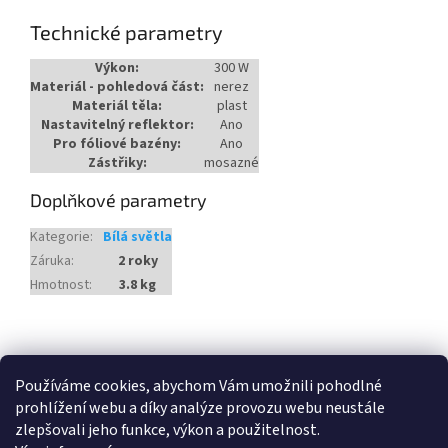
Technické parametry
Výkon:
300 W
Materiál - pohledová část:
nerez
Materiál těla:
plast
Nastavitelný reflektor:
Ano
Pro fóliové bazény:
Ano
Zástřiky:
mosazné
Doplňkové parametry
Kategorie
:
Bílá světla
Záruka
:
2 roky
Hmotnost
:
3.8 kg
Z
á
Heureka.cz
Používáme cookies, abychom Vám umožnili pohodlné
p
prohlížení webu a díky analýze provozu webu neustále
a
zlepšovali jeho funkce, výkon a použitelnost.
t