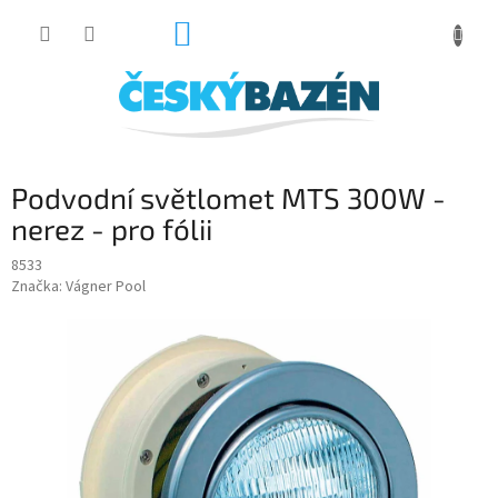
Přejít
NÁKUPNÍ
na
obsah
KOŠÍK
Podvodní světlomet MTS 300W -
nerez - pro fólii
8533
Značka:
Vágner Pool