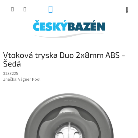
Přejít
NÁKUPNÍ
na
obsah
KOŠÍK
Vtoková tryska Duo 2x8mm ABS -
Šedá
3133225
Značka:
Vágner Pool