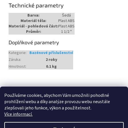
Technické parametry
Barva:
Šedá
Materiál těla:
Plast ABS
Materiál - pohledová část:
Plast ABS
Průměr:
1 1/2 "
Doplňkové parametry
Kategorie
:
Bazénové příslušenství
Záruka
:
2 roky
Hmotnost
:
0.1 kg
Z
á
Heureka.cz
Používáme cookies, abychom Vám umožnili pohodlné
p
prohlížení webu a díky analýze provozu webu neustále
a
zlepšovali jeho funkce, výkon a použitelnost.
t
Více informací.
í
Vytvořil Shoptet