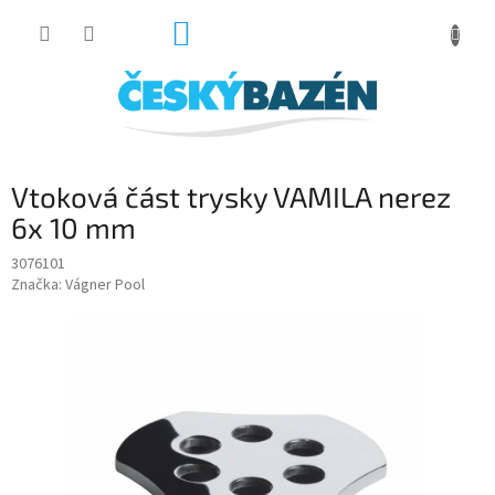
Přejít
NÁKUPNÍ
na
obsah
KOŠÍK
Vtoková část trysky VAMILA nerez
6x 10 mm
3076101
Značka:
Vágner Pool