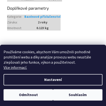
Doplňkové parametry
Kategorie
:
Bazénové příslušenství
Záruka
:
2 roky
Hmotnost
:
0.123 kg
Z
á
Heureka.cz
Používáme cookies, abychom Vám umožnili pohodlné
p
prohlížení webu a díky analýze provozu webu neustále
a
zlepšovali jeho funkce, výkon a použitelnost.
t
Více informací.
í
Vytvořil Shoptet
Nastavení
Copyright 2026
Český Bazén
. Všechna práva vyhrazena.
Odmítnout
Souhlasím
Upravit nastavení cookies