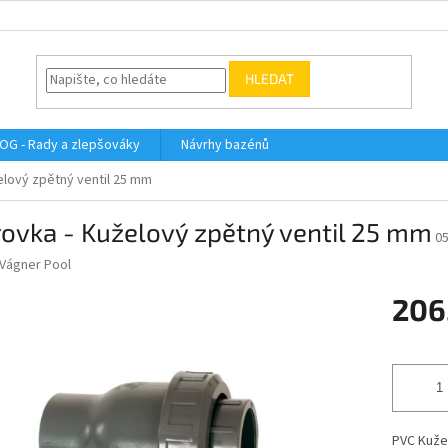
HLEDAT
OG - Rady a zlepšováky
Návrhy bazénů
elový zpětný ventil 25 mm
ovka - Kuželový zpětný ventil 25 mm
0
Vágner Pool
206
Měrná
cena:
PVC Kužel