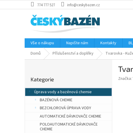
Přejít
774 777 527
info@ceskybazen.cz
na
obsah
Vše o nákupu
Napište nám
Kontakty
BL
Domů
Příslušenství a doplňky
Tvarovka - Kuž
P
Tvar
o
Přeskočit
s
Značka:
Kategorie
kategorie
t
r
Úprava vody a bazénová chemie
a
BAZÉNOVÁ CHEMIE
n
n
BEZCHLOROVÁ ÚPRAVA VODY
í
AUTOMATICKÉ DÁVKOVAČE CHEMIE
p
POLOAUTOMATICKÉ DÁVKOVAČE
a
CHEMIE