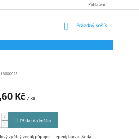
Přihlášení
NÁKUPNÍ
Prázdný košík
KOŠÍK
516600025
,60 Kč
/ ks
Přidat do košíku
ový zpětný ventil; připojení - lepení; barva - šedá