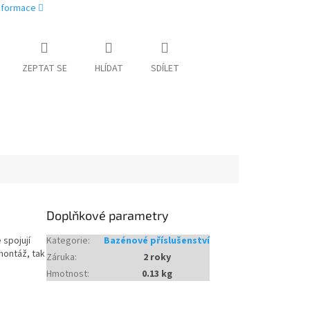
informace
ZEPTAT SE
HLÍDAT
SDÍLET
Doplňkové parametry
 spojují
Kategorie
:
Bazénové příslušenství
montáž, tak
Záruka
:
2 roky
Hmotnost
:
0.13 kg