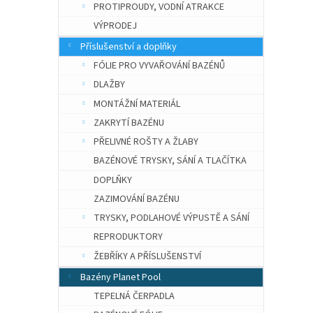
PROTIPROUDY, VODNÍ ATRAKCE
VÝPRODEJ
Příslušenství a doplňky
FÓLIE PRO VYVAŘOVÁNÍ BAZÉNŮ
DLAŽBY
MONTÁŽNÍ MATERIÁL
ZAKRYTÍ BAZÉNU
PŘELIVNÉ ROŠTY A ŽLABY
BAZÉNOVÉ TRYSKY, SÁNÍ A TLAČÍTKA
DOPLŇKY
ZAZIMOVÁNÍ BAZÉNU
TRYSKY, PODLAHOVÉ VÝPUSTĚ A SÁNÍ
REPRODUKTORY
ŽEBŘÍKY A PŘÍSLUŠENSTVÍ
Bazény Planet Pool
TEPELNÁ ČERPADLA