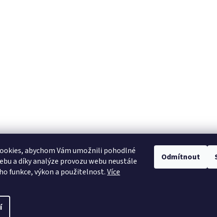
ookies, abychom Vám umožnili pohodlné
Odmítnout
ebu a díky analýze provozu webu neustále
Heureka.cz
eho funkce, výkon a použitelnost.
Více
í
pravit nastavení cookies