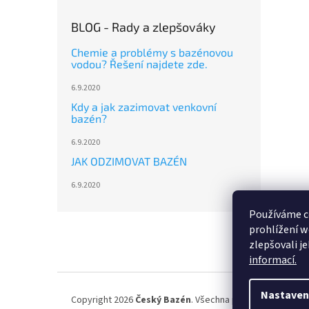
BLOG - Rady a zlepšováky
Chemie a problémy s bazénovou
vodou? Řešení najdete zde.
6.9.2020
Kdy a jak zazimovat venkovní
bazén?
6.9.2020
JAK ODZIMOVAT BAZÉN
6.9.2020
Používáme c
Z
prohlížení w
á
zlepšovali j
p
informací.
a
t
í
Nastaven
Copyright 2026
Český Bazén
. Všechna práva vyhrazena.
U