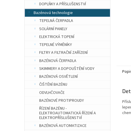
n
DOPLŇKY A PŘÍSLUŠENSTVÍ
e
Bazénová technologie
l
TEPELNÁ ČERPADLA
SOLÁRNÍ PANELY
ELEKTRICKÁ TOPENÍ
TEPELNÉ VÝMĚNÍKY
FILTRY A FILTRAČNÍ ZAŘÍZENÍ
BAZÉNOVÁ ČERPADLA
SKIMMERY A DOPOUŠTĚNÍ VODY
Popi
BAZÉNOVÁ OSVĚTLENÍ
ČIŠTĚNÍ BAZÉNU
Det
ODVLHČOVAČE
BAZÉNOVÉ PROTIPROUDY
Přísl
lepe
ŘÍZENÍ BAZÉNU -
chem
ELEKTROAUTOMATICKÁ ŘÍZENÍ A
ELEKTROPŘÍSLUŠENSTVÍ
BAZÉNOVÁ AUTOMATIZACE