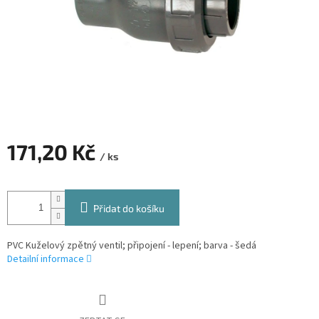
171,20 Kč
/ ks
Měrná
cena:
Přidat do košíku
PVC Kuželový zpětný ventil; připojení - lepení; barva - šedá
Detailní informace