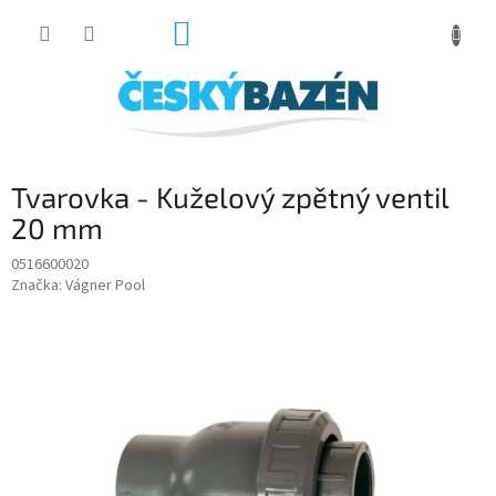
Přejít
NÁKUPNÍ
na
obsah
KOŠÍK
Tvarovka - Kuželový zpětný ventil
20 mm
0516600020
Značka:
Vágner Pool