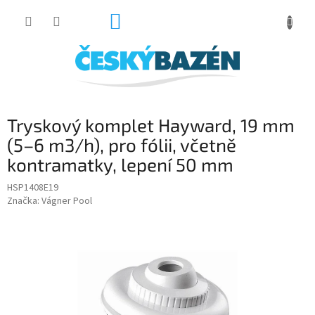
Přejít
NÁKUPNÍ
na
obsah
KOŠÍK
Tryskový komplet Hayward, 19 mm
(5–6 m3/h), pro fólii, včetně
kontramatky, lepení 50 mm
HSP1408E19
Značka:
Vágner Pool