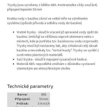
Trysky jsou vyrobeny z bílého ABS. Kontramatka vždy součástí,
připojení lepením 50 mm
Kvalita vody v bazénu závisí ve velké míře na výměnném
systému (způsob přívodu a odběru vody do bazénu)
Vratné trysky - slouží k vracení již upravené vody zpět do
bazénu. Umísťují se většinou naproti skimmeru nebo v
místech, kde je potřeba tzv. bazénovou vodu rozproudit.
Trysky musí být nastaveny tak, aby cirkuloval celý obsah
bazénu a nevznikaly tzv. "mrtvé kouty". Trysky se vyrábí z
oceli nebo plastových materiálů.
Sací tryska - slouží k napojení vysavačové hadice.
Materiál ABS: nepodléhá změnám v důsledku vystavení
chemickým ani atmosférickým vlivům.
Technické parametry
Barva:
Bílá
Připojení:
50 mm
Průtok:
5-6 m3/h