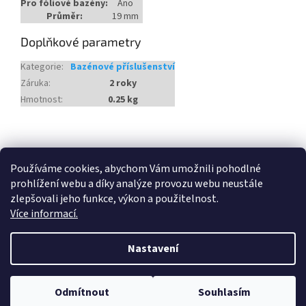
Pro fóliové bazény:
Ano
Průměr:
19 mm
Doplňkové parametry
Kategorie
:
Bazénové příslušenství
Záruka
:
2 roky
Hmotnost
:
0.25 kg
Z
á
Heureka.cz
Používáme cookies, abychom Vám umožnili pohodlné
p
prohlížení webu a díky analýze provozu webu neustále
a
zlepšovali jeho funkce, výkon a použitelnost.
t
Více informací.
í
Vytvořil Shoptet
Nastavení
Copyright 2026
Český Bazén
. Všechna práva vyhrazena.
Odmítnout
Souhlasím
Upravit nastavení cookies