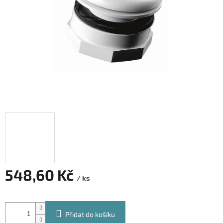
548,60 Kč
/ ks
Měrná
cena:
Přidat do košíku